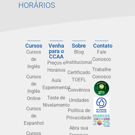
HORÁRIOS
Cursos
Venha
Sobre
Contato
para o
Cursos
Blog
Fale
CCAA
de
Conosco
Institucional
Preços e
Inglês
Trabalhe
Horários
Certificado
Cursos
Conosco
TOEFL
Aula
de
Experimental
Convênios
Inglês
Teste de
Online
Unidades
Nivelamento
Cursos
Política de
de
Privacidade
Espanhol
Abra sua
Cursos