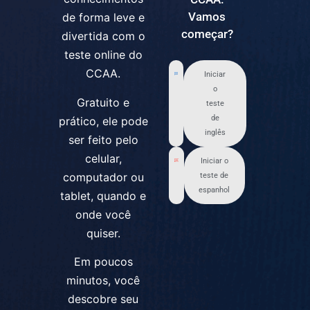
Vamos
de forma leve e
começar?
divertida com o
teste online do
CCAA.
Iniciar
o
Gratuito e
teste
de
prático, ele pode
inglês
ser feito pelo
celular,
Iniciar o
computador ou
teste de
espanhol
tablet, quando e
onde você
quiser.
Em poucos
minutos, você
descobre seu