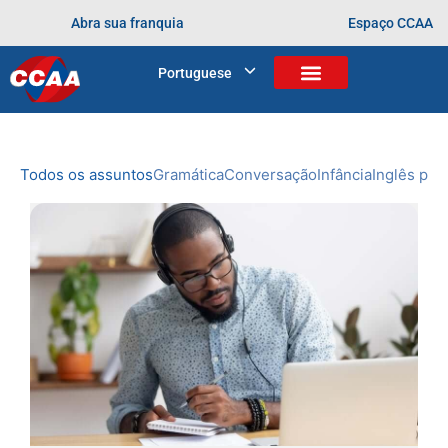
Abra sua franquia
Espaço CCAA
BLOG
Portuguese
Home
>
Arquivos para
NOVIDADES
DO CCAA
Todos os assuntos
Gramática
Conversação
Infância
Inglês prof