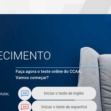
ECIMENTO
Faça agora o teste online do CCAA.
Vamos começar?
Iniciar o teste de inglês
lular,
Iniciar o teste de espanhol