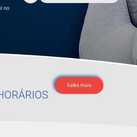
l no
Saiba mais
HORÁRIOS