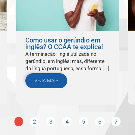
Como usar o gerúndio em
inglês? O CCAA te explica!
A terminação -ing é utilizada no
gerúndio, em inglês; mas, diferente
da língua portuguesa, essa forma [...]
VEJA MAIS
1
2
3
4
5
6
7