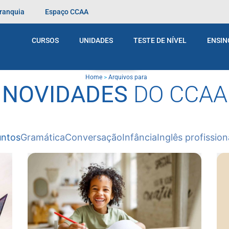
Franquia
Espaço CCAA
CURSOS
UNIDADES
TESTE DE NÍVEL
ENSIN
BLOG
Home
>
Arquivos para
NOVIDADES
DO CCAA
untos
Gramática
Conversação
Infância
Inglês profission