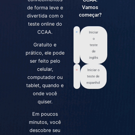
Vamos
de forma leve e
começar?
divertida com o
teste online do
CCAA.
Iniciar
o
Gratuito e
teste
de
prático, ele pode
inglês
ser feito pelo
celular,
Iniciar o
computador ou
teste de
espanhol
tablet, quando e
onde você
quiser.
Em poucos
minutos, você
descobre seu