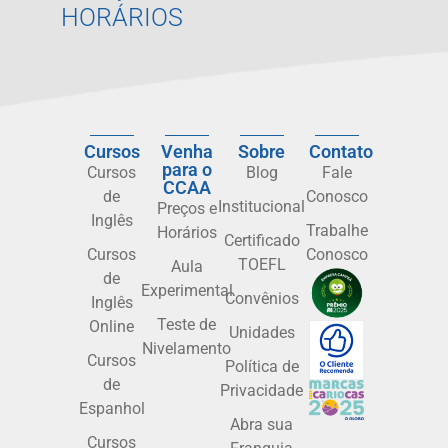
HORÁRIOS
Cursos
Venha
Sobre
Contato
para o
Cursos
Blog
Fale
CCAA
de
Conosco
Institucional
Preços e
Inglês
Trabalhe
Horários
Certificado
Cursos
Conosco
TOEFL
Aula
de
Experimental
Convênios
Inglês
Teste de
Online
Unidades
Nivelamento
Cursos
Política de
de
Privacidade
Espanhol
Abra sua
Cursos