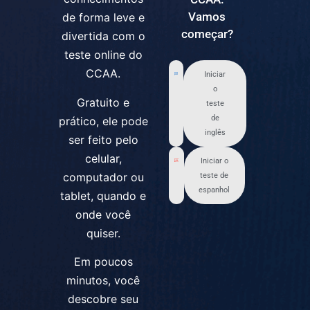
Vamos
de forma leve e
começar?
divertida com o
teste online do
CCAA.
Iniciar
o
Gratuito e
teste
de
prático, ele pode
inglês
ser feito pelo
celular,
Iniciar o
computador ou
teste de
espanhol
tablet, quando e
onde você
quiser.
Em poucos
minutos, você
descobre seu