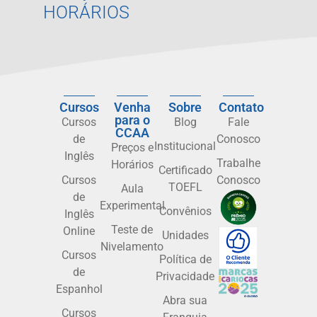
HORÁRIOS
Cursos
Venha
Sobre
Contato
para o
Cursos
Blog
Fale
CCAA
de
Conosco
Institucional
Preços e
Inglês
Trabalhe
Horários
Certificado
Cursos
Conosco
TOEFL
Aula
de
Experimental
Convênios
Inglês
Teste de
Online
Unidades
Nivelamento
Cursos
Política de
de
Privacidade
Espanhol
Abra sua
Cursos