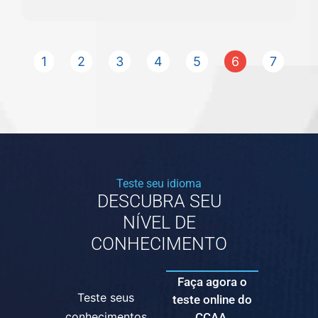
1
2
3
4
5
6
7
Teste seu idioma
DESCUBRA SEU
NÍVEL DE
CONHECIMENTO
Faça agora o
Teste seus
teste online do
conhecimentos
CCAA.