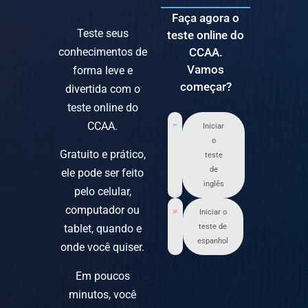
Faça agora o
Teste seus
teste online do
conhecimentos de
CCAA.
Vamos
forma leve e
começar?
divertida com o
teste online do
CCAA.
Iniciar
o
Gratuito e prático,
teste
de
ele pode ser feito
inglês
pelo celular,
computador ou
Iniciar o
tablet, quando e
teste de
espanhol
onde você quiser.
Em poucos
minutos, você