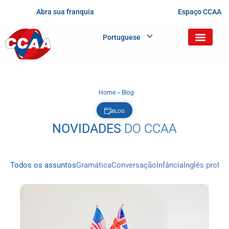
Abra sua franquia
Espaço CCAA
Portuguese
Home
>
Blog
BLOG
NOVIDADES
DO CCAA
Todos os assuntos
Gramática
Conversação
Infância
Inglês profis