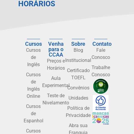
HORÁRIOS
Cursos
Venha
Sobre
Contato
para o
Cursos
Blog
Fale
CCAA
de
Conosco
Institucional
Preços e
Inglês
Trabalhe
Horários
Certificado
Cursos
Conosco
TOEFL
Aula
de
Experimental
Convênios
Inglês
Teste de
Online
Unidades
Nivelamento
Cursos
Política de
de
Privacidade
Espanhol
Abra sua
Cursos
Franquia