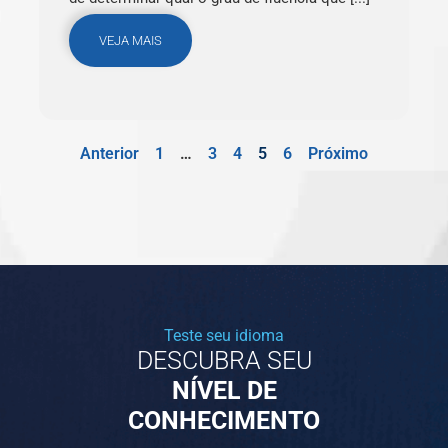
VEJA MAIS
Anterior
1
…
3
4
5
6
Próximo
Teste seu idioma
DESCUBRA SEU
NÍVEL DE
CONHECIMENTO