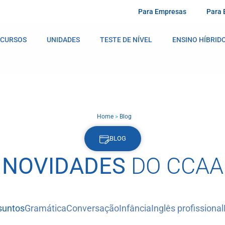
Para Empresas
Para 
CURSOS
UNIDADES
TESTE DE NÍVEL
ENSINO HÍBRID
Home
>
Blog
BLOG
NOVIDADES
DO CCAA
suntos
Gramática
Conversação
Infância
Inglês profissional