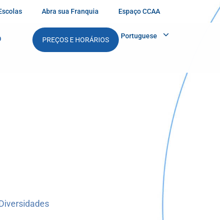
Escolas
Abra sua Franquia
Espaço CCAA
Portuguese
O
PREÇOS E HORÁRIOS
Diversidades