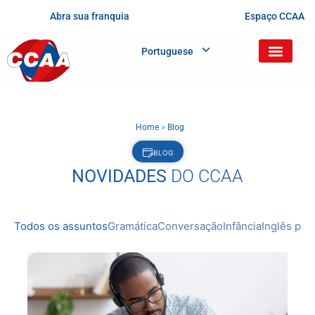
Abra sua franquia
Espaço CCAA
Portuguese
Home
>
Blog
BLOG
NOVIDADES
DO CCAA
Todos os assuntos
Gramática
Conversação
Infância
Inglês prof