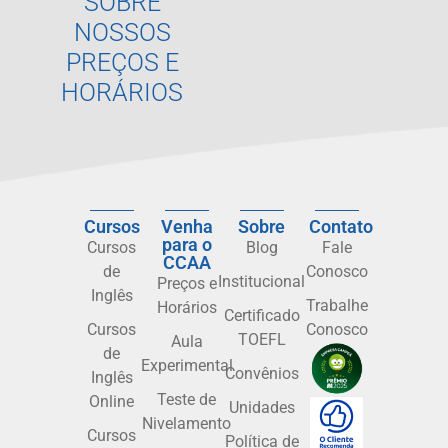
SOBRE
NOSSOS
PREÇOS E
HORÁRIOS
Cursos
Venha
Sobre
Contato
para o
Cursos
Blog
Fale
CCAA
de
Conosco
Institucional
Preços e
Inglês
Trabalhe
Horários
Certificado
Cursos
Conosco
TOEFL
Aula
de
Experimental
Convênios
Inglês
Teste de
Online
Unidades
Nivelamento
Cursos
Política de