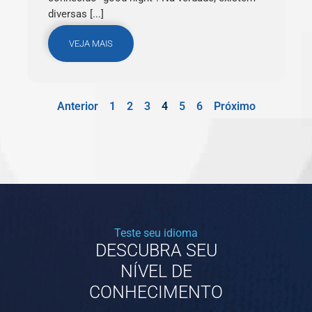
diversas [...]
VEJA MAIS
Anterior
1
2
3
4
5
6
Próximo
Teste seu idioma
DESCUBRA SEU
NÍVEL DE
CONHECIMENTO