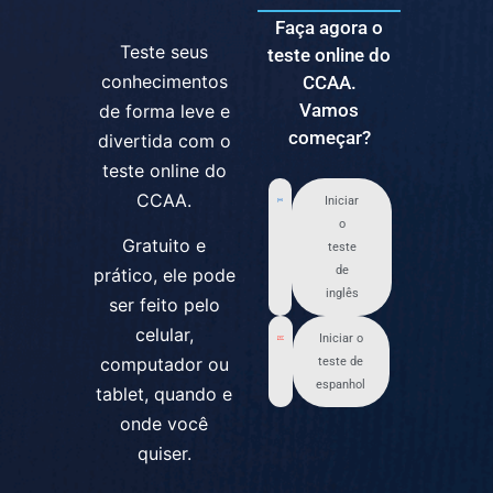
Faça agora o
Teste seus
teste online do
conhecimentos
CCAA.
Vamos
de forma leve e
começar?
divertida com o
teste online do
CCAA.
Iniciar
o
Gratuito e
teste
de
prático, ele pode
inglês
ser feito pelo
celular,
Iniciar o
computador ou
teste de
espanhol
tablet, quando e
onde você
quiser.