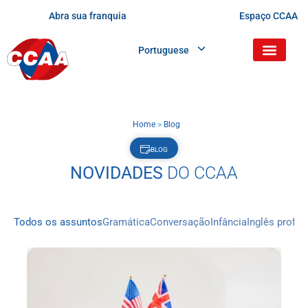
Abra sua franquia
Espaço CCAA
Portuguese
Home
>
Blog
BLOG
NOVIDADES
DO CCAA
Todos os assuntos
Gramática
Conversação
Infância
Inglês profis