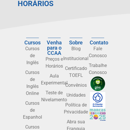
HORÁRIOS
Cursos
Venha
Sobre
Contato
para o
Cursos
Blog
Fale
CCAA
de
Conosco
Institucional
Preços e
Inglês
Trabalhe
Horários
Certificado
Cursos
Conosco
TOEFL
Aula
de
Experimental
Convênios
Inglês
Teste de
Online
Unidades
Nivelamento
Cursos
Política de
de
Privacidade
Espanhol
Abra sua
Cursos
Franquia