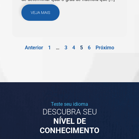
VEJA MAIS
Anterior
1
…
3
4
5
6
Próximo
Teste seu idioma
DESCUBRA SEU
NÍVEL DE
CONHECIMENTO