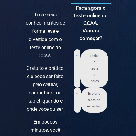
Faça agora o
Teste seus
teste online do
conhecimentos de
CCAA.
Vamos
forma leve e
começar?
divertida com o
teste online do
CCAA.
Iniciar
o
Gratuito e prático,
teste
de
ele pode ser feito
inglês
pelo celular,
computador ou
Iniciar o
tablet, quando e
teste de
espanhol
onde você quiser.
Em poucos
minutos, você