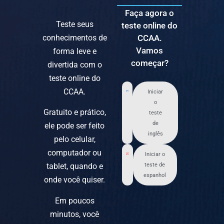
Faça agora o
Teste seus
teste online do
conhecimentos de
CCAA.
Vamos
forma leve e
começar?
divertida com o
teste online do
CCAA.
Iniciar
o
Gratuito e prático,
teste
de
ele pode ser feito
inglês
pelo celular,
computador ou
Iniciar o
tablet, quando e
teste de
espanhol
onde você quiser.
Em poucos
minutos, você