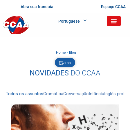
Abra sua franquia
Espaço CCAA
Portuguese
Home
>
Blog
BLOG
NOVIDADES
DO CCAA
Todos os assuntos
Gramática
Conversação
Infância
Inglês profis