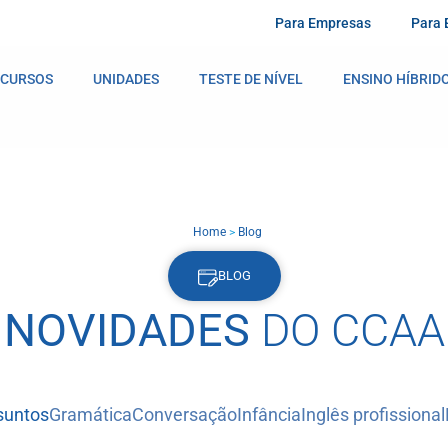
Para Empresas
Para 
CURSOS
UNIDADES
TESTE DE NÍVEL
ENSINO HÍBRID
Home
>
Blog
BLOG
NOVIDADES
DO CCAA
suntos
Gramática
Conversação
Infância
Inglês profissional