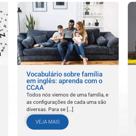
Vocabulário sobre família
em inglês: aprenda com o
CCAA
Todos nós viemos de uma família, e
as configurações de cada uma são
diversas. Para se [...]
VEJA MAIS