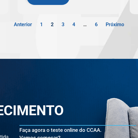
Anterior
1
2
3
4
…
6
Próximo
HECIMENTO
Faça agora o teste online do CCAA.
tida
Vamos começar?