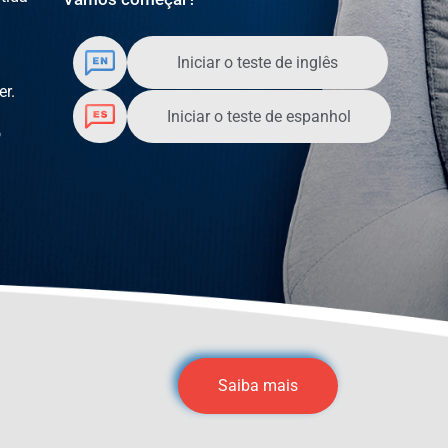
Iniciar o teste de inglês
er.
Iniciar o teste de espanhol
o
Saiba mais