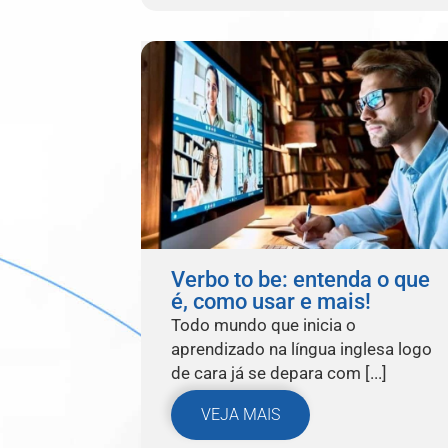
Verbo to be: entenda o que
é, como usar e mais!
Todo mundo que inicia o
aprendizado na língua inglesa logo
de cara já se depara com [...]
VEJA MAIS