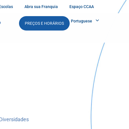
Escolas
Abra sua Franquia
Espaço CCAA
Portuguese
O
PREÇOS E HORÁRIOS
Diversidades