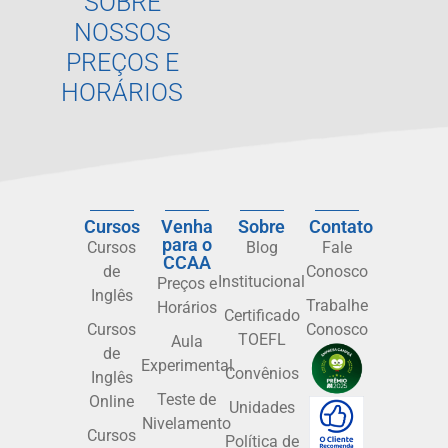
SOBRE
NOSSOS
PREÇOS E
HORÁRIOS
Cursos
Venha
Sobre
Contato
para o
Cursos
Blog
Fale
CCAA
de
Conosco
Institucional
Preços e
Inglês
Trabalhe
Horários
Certificado
Cursos
Conosco
TOEFL
Aula
de
Experimental
Convênios
Inglês
Teste de
Online
Unidades
Nivelamento
Cursos
Política de