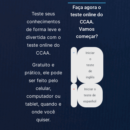
Faça agora o
Teste seus
teste online do
conhecimentos
CCAA.
Vamos
de forma leve e
começar?
divertida com o
teste online do
CCAA.
Iniciar
o
Gratuito e
teste
de
prático, ele pode
inglês
ser feito pelo
celular,
Iniciar o
computador ou
teste de
espanhol
tablet, quando e
onde você
quiser.