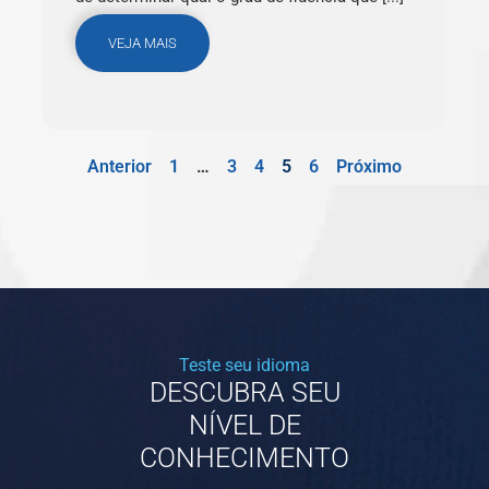
VEJA MAIS
Anterior
1
…
3
4
5
6
Próximo
Teste seu idioma
DESCUBRA SEU
NÍVEL DE
CONHECIMENTO