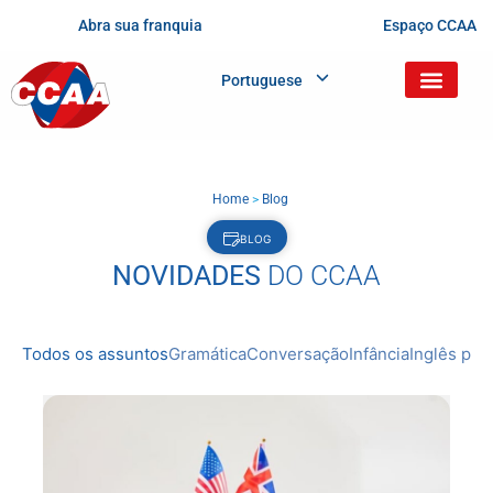
Abra sua franquia
Espaço CCAA
Portuguese
Home
>
Blog
BLOG
NOVIDADES
DO CCAA
Todos os assuntos
Gramática
Conversação
Infância
Inglês prof