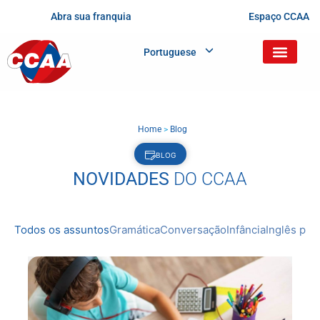
Abra sua franquia
Espaço CCAA
Portuguese
Home
>
Blog
BLOG
NOVIDADES
DO CCAA
Todos os assuntos
Gramática
Conversação
Infância
Inglês prof