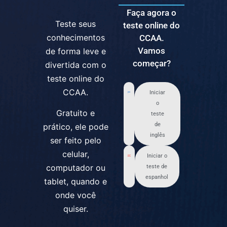
Faça agora o
Teste seus
teste online do
conhecimentos
CCAA.
Vamos
de forma leve e
começar?
divertida com o
teste online do
CCAA.
Iniciar
o
Gratuito e
teste
de
prático, ele pode
inglês
ser feito pelo
celular,
Iniciar o
computador ou
teste de
espanhol
tablet, quando e
onde você
quiser.