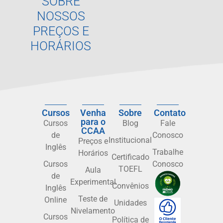
SOBRE
NOSSOS
PREÇOS E
HORÁRIOS
Cursos
Venha
Sobre
Contato
para o
Cursos
Blog
Fale
CCAA
de
Conosco
Institucional
Preços e
Inglês
Trabalhe
Horários
Certificado
Cursos
Conosco
TOEFL
Aula
de
Experimental
Convênios
Inglês
Teste de
Online
Unidades
Nivelamento
Cursos
Política de