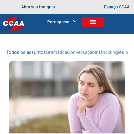
Abra sua franquia
Espaço CCAA
BLOG
Portuguese
Home
>
Cursos
>
Pais
NOVIDADES
DO CCAA
Todos os assuntos
Gramática
Conversação
Infância
Inglês prof