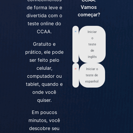
Vamos
de forma leve e
começar?
divertida com o
teste online do
CCAA.
Iniciar
o
Gratuito e
teste
de
prático, ele pode
inglês
ser feito pelo
celular,
Iniciar o
computador ou
teste de
espanhol
tablet, quando e
onde você
quiser.
Em poucos
minutos, você
descobre seu