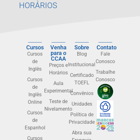
HORÁRIOS
Cursos
Venha
Sobre
Contato
para o
Cursos
Blog
Fale
CCAA
de
Conosco
Institucional
Preços e
Inglês
Trabalhe
Horários
Certificado
Cursos
Conosco
TOEFL
Aula
de
Experimental
Convênios
Inglês
Teste de
Online
Unidades
Nivelamento
Cursos
Política de
de
Privacidade
Espanhol
Abra sua
Cursos