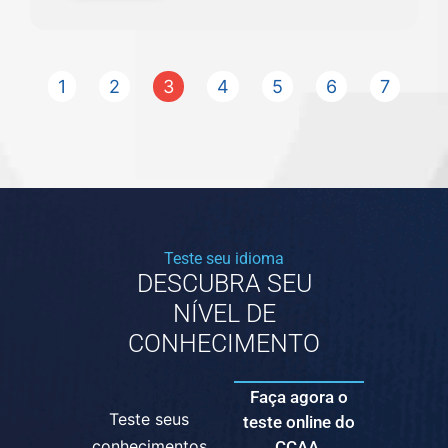
1
2
3
4
5
6
7
Teste seu idioma
DESCUBRA SEU
NÍVEL DE
CONHECIMENTO
Faça agora o
Teste seus
teste online do
conhecimentos
CCAA.