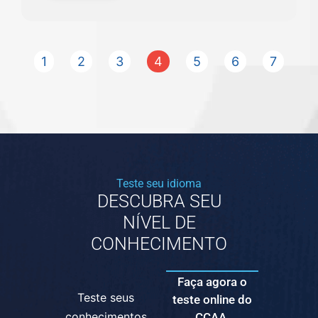
1
2
3
4
5
6
7
Teste seu idioma
DESCUBRA SEU
NÍVEL DE
CONHECIMENTO
Faça agora o
Teste seus
teste online do
conhecimentos
CCAA.