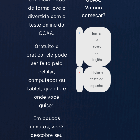
Vamos
de forma leve e
começar?
divertida com o
teste online do
CCAA.
Iniciar
o
Gratuito e
teste
de
prático, ele pode
inglês
ser feito pelo
celular,
Iniciar o
computador ou
teste de
espanhol
tablet, quando e
onde você
quiser.
Em poucos
minutos, você
descobre seu