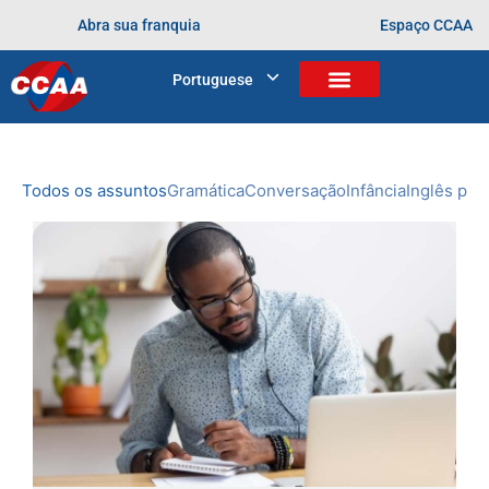
Abra sua franquia
Espaço CCAA
BLOG
Portuguese
Home
>
Cursos
>
Pais
NOVIDADES
DO CCAA
Todos os assuntos
Gramática
Conversação
Infância
Inglês prof