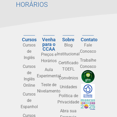
HORÁRIOS
Cursos
Venha
Sobre
Contato
para o
Cursos
Blog
Fale
CCAA
de
Conosco
Institucional
Preços e
Inglês
Trabalhe
Horários
Certificado
Cursos
Conosco
TOEFL
Aula
de
Experimental
Convênios
Inglês
Teste de
Online
Unidades
Nivelamento
Cursos
Política de
de
Privacidade
Espanhol
Abra sua
Cursos