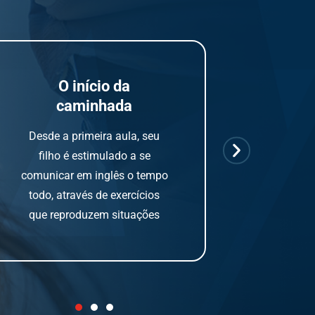
O início da
Abraçand
caminhada
Tudo o que s
Desde a primeira aula, seu
em sala de
filho é estimulado a se
estímulo para
comunicar em inglês o tempo
do curso, f
todo, através de exercícios
grave o co
que reproduzem situações
me