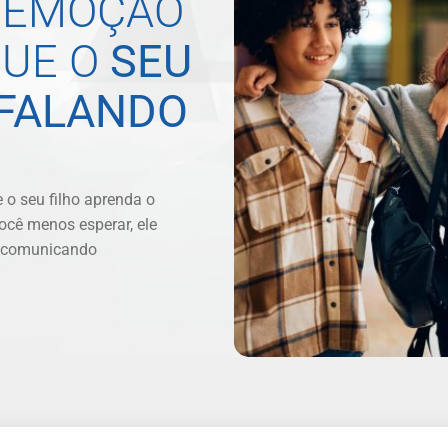
A EMOÇÃO
QUE O
SEU
 FALANDO
o seu filho aprenda o
ocê menos esperar, ele
se comunicando