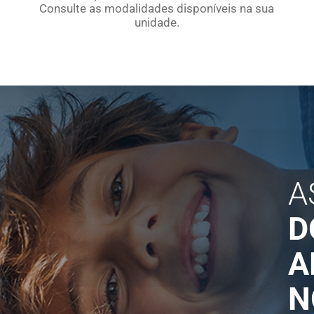
Consulte as modalidades disponíveis na sua
unidade.
A
D
A
N