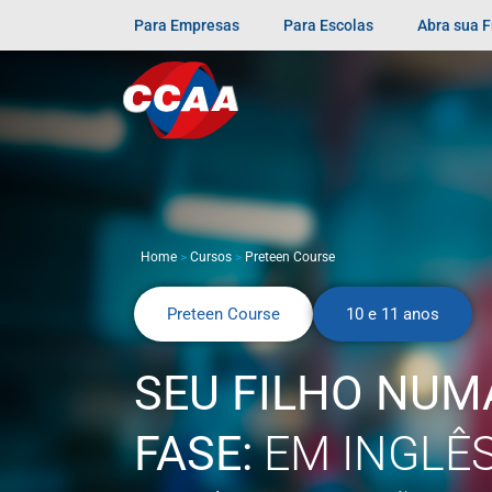
Para Empresas
Para Escolas
Abra sua 
Home
>
Cursos
>
Preteen Course
Preteen Course
10 e 11 anos
SEU FILHO NUM
FASE:
EM INGLÊ