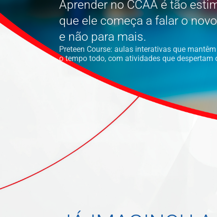
Aprender no CCAA é tão esti
que ele começa a falar o nov
e não para mais.
Preteen Course: aulas interativas que mantêm 
o tempo todo, com atividades que despertam o