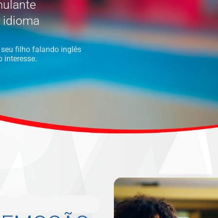
mulante
o idioma
seu filho falando inglês
 interesse.