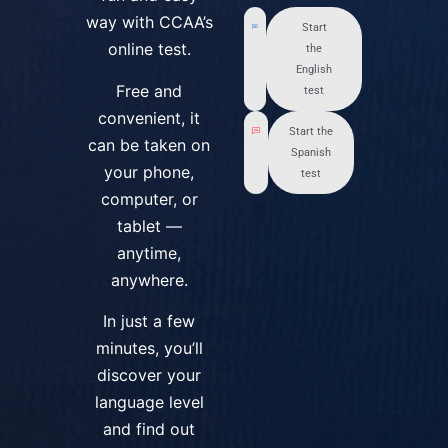
way with CCAA’s
Start
online test.
the
English
Free and
test
convenient, it
Start the
can be taken on
Spanish
your phone,
test
computer, or
tablet —
anytime,
anywhere.
In just a few
minutes, you’ll
discover your
language level
and find out