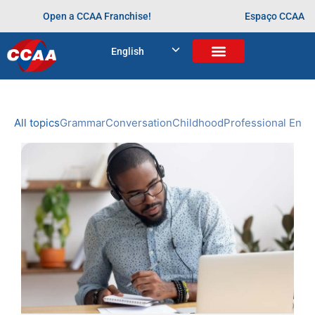
Open a CCAA Franchise!
Espaço CCAA
BLOG
English
Home
>
Arquivos para
NEWS
CCAA
All topics
Grammar
Conversation
Childhood
Professional Engl