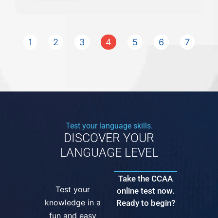
1
2
3
4
5
6
7
Test your language skills.
DISCOVER YOUR
LANGUAGE LEVEL
Take the CCAA
Test your
online test now.
knowledge in a
Ready to begin?
fun and easy