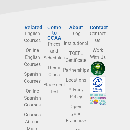
Related
Come
About
Contact
to
English
Blog
Contact
CCAA
Courses
Us
Institutional
Prices
Online
Work
and
TOEFL
English
With Us
Schedules
Certificate
Courses
Demo
Partnerships
Spanish
Class
Locations
Courses
Placement
Privacy
Online
Test
Policy
Spanish
Courses
Open
your
Courses
Franchise
Abroad
- Miami,