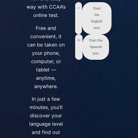
way with CCAA’s
Start
online test.
the
English
Free and
test
convenient, it
Start the
can be taken on
Spanish
your phone,
test
computer, or
tablet —
anytime,
anywhere.
In just a few
minutes, you’ll
discover your
language level
and find out