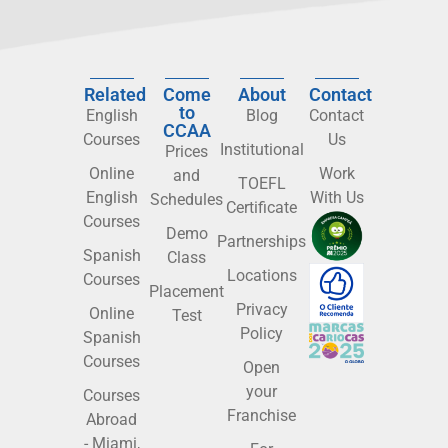
Related
Come
About
Contact
to
English
Blog
Contact
CCAA
Courses
Us
Institutional
Prices
Online
Work
and
TOEFL
English
With Us
Schedules
Certificate
Courses
Demo
Partnerships
Spanish
Class
Locations
Courses
Placement
Privacy
Online
Test
Policy
Spanish
Courses
Open
your
Courses
Franchise
Abroad
- Miami,