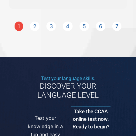
1
2
3
4
5
6
7
Test your language skills.
DISCOVER YOUR
LANGUAGE LEVEL
Take the CCAA
Test your
online test now.
knowledge in a
Ready to begin?
fun and easy