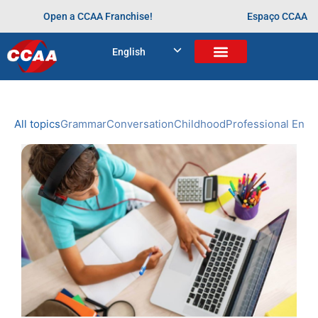
Open a CCAA Franchise!
Espaço CCAA
BLOG
English
Home
>
Arquivos para
NEWS
CCAA
All topics
Grammar
Conversation
Childhood
Professional Engl