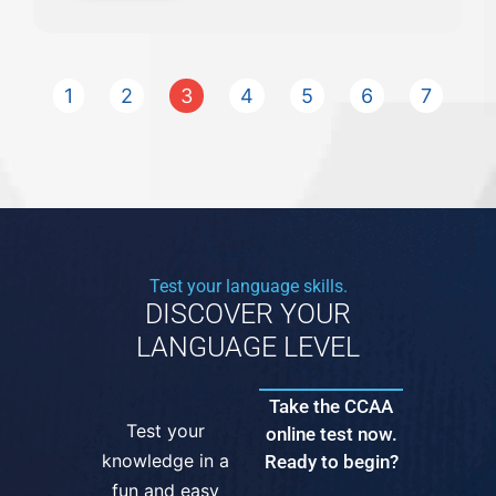
1
2
3
4
5
6
7
Test your language skills.
DISCOVER YOUR
LANGUAGE LEVEL
Take the CCAA
Test your
online test now.
knowledge in a
Ready to begin?
fun and easy