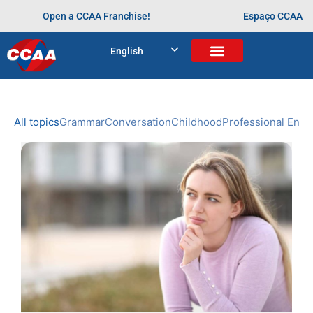
Open a CCAA Franchise!
Espaço CCAA
BLOG
English
Home
>
Arquivos para
NEWS
CCAA
All topics
Grammar
Conversation
Childhood
Professional Engl