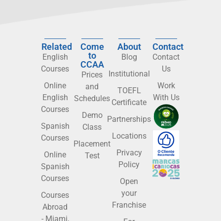
Related
Come
About
Contact
to
English
Blog
Contact
CCAA
Courses
Us
Institutional
Prices
Online
Work
and
TOEFL
English
With Us
Schedules
Certificate
Courses
Demo
Partnerships
Spanish
Class
Locations
Courses
Placement
Privacy
Online
Test
Policy
Spanish
Courses
Open
your
Courses
Franchise
Abroad
- Miami,