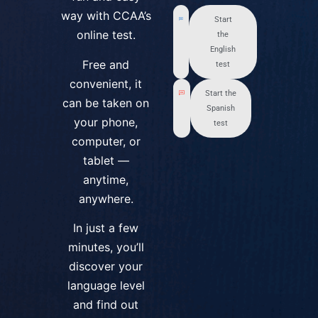
way with CCAA’s
Start
online test.
the
English
Free and
test
convenient, it
Start the
can be taken on
Spanish
your phone,
test
computer, or
tablet —
anytime,
anywhere.
In just a few
minutes, you’ll
discover your
language level
and find out