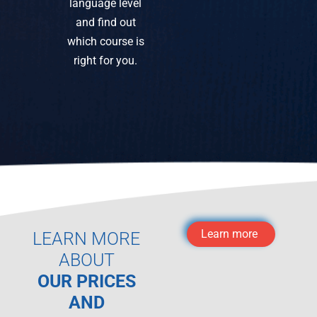
language level
and find out
which course is
right for you.
Learn more
LEARN MORE
ABOUT
OUR PRICES
AND