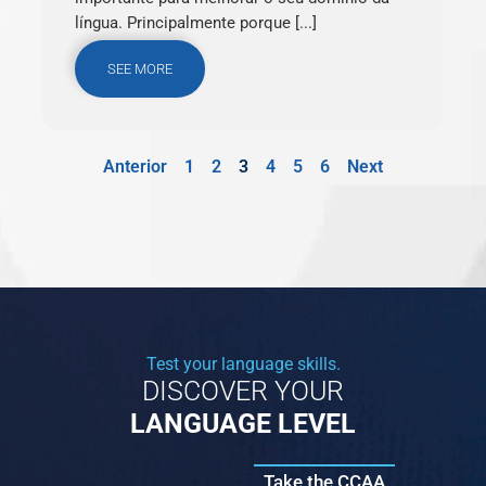
língua. Principalmente porque [...]
SEE MORE
Anterior
1
2
3
4
5
6
Next
Test your language skills.
DISCOVER YOUR
LANGUAGE LEVEL
Take the CCAA