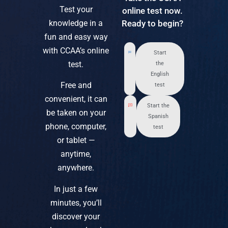
Test your
online test now.
knowledge in a
Ready to begin?
fun and easy way
with CCAA’s online
Start
test.
the
English
Free and
test
convenient, it can
Start the
be taken on your
Spanish
phone, computer,
test
or tablet —
anytime,
anywhere.
In just a few
minutes, you’ll
discover your