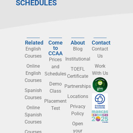
SCHEDULES
Related
Come
About
Contact
to
English
Blog
Contact
CCAA
Courses
Us
Institutional
Prices
Online
Work
and
TOEFL
English
With Us
Schedules
Certificate
Courses
Demo
Partnerships
Spanish
Class
Locations
Courses
Placement
Privacy
Online
Test
Policy
Spanish
Courses
Open
your
Courses