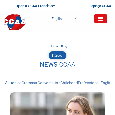
Open a CCAA Franchise!
Espaço CCAA
English
Home
>
Blog
BLOG
NEWS
CCAA
All topics
Grammar
Conversation
Childhood
Professional English
D