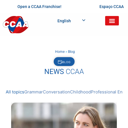
Open a CCAA Franchise!
Espaço CCAA
English
Home
>
Blog
BLOG
NEWS
CCAA
All topics
Grammar
Conversation
Childhood
Professional Engl