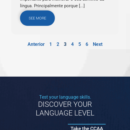
língua. Principalmente porque [...]
SEE MORE
Anterior
1
2
3
4
5
6
Next
Test your language skills.
DISCOVER YOUR
LANGUAGE LEVEL
Take the CCAA