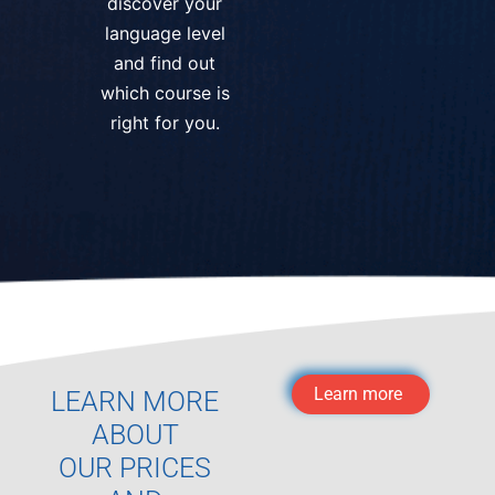
discover your
language level
and find out
which course is
right for you.
Learn more
LEARN MORE
ABOUT
OUR PRICES