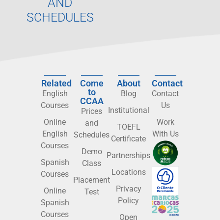
AND
SCHEDULES
Related
Come
About
Contact
to
English
Blog
Contact
CCAA
Courses
Us
Institutional
Prices
Online
Work
and
TOEFL
English
With Us
Schedules
Certificate
Courses
Demo
Partnerships
Spanish
Class
Locations
Courses
Placement
Privacy
Online
Test
Policy
Spanish
Courses
Open