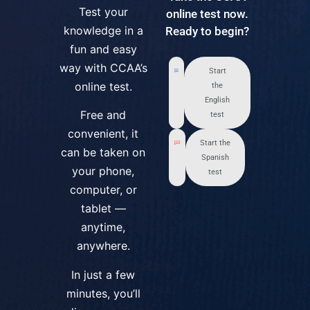
Test your
online test now.
knowledge in a
Ready to begin?
fun and easy
way with CCAA’s
Start
online test.
the
English
Free and
test
convenient, it
Start the
can be taken on
Spanish
your phone,
test
computer, or
tablet —
anytime,
anywhere.
In just a few
minutes, you’ll