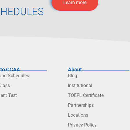
T
Learn more
CHEDULES
to CCAA
About
 and Schedules
Blog
lass
Institutional
ent Test
TOEFL Certificate
Partnerships
Locations
Privacy Policy