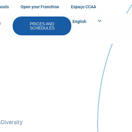
hools
Open your Franchise
Espaço CCAA
English
G
PRICES AND
SCHEDULES
h
Diversity