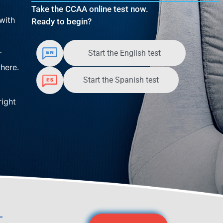
Take the CCAA online test now.
with
Ready to begin?
Start the English test
r
here.
Start the Spanish test
right