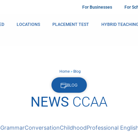
For Businesses
For Sc
ED
LOCATIONS
PLACEMENT TEST
HYBRID TEACHIN
Home
>
Blog
BLOG
NEWS
CCAA
s
Grammar
Conversation
Childhood
Professional Englis