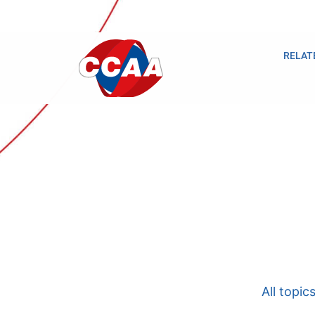
RELAT
All topic