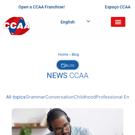
Open a CCAA Franchise!
Espaço CCAA
English
Home
>
Blog
BLOG
NEWS
CCAA
All topics
Grammar
Conversation
Childhood
Professional Engl