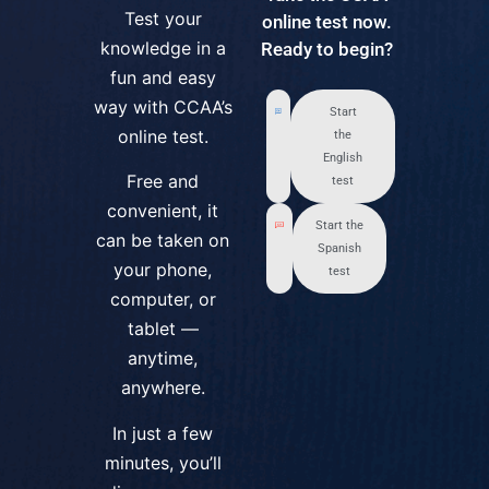
Test your
online test now.
knowledge in a
Ready to begin?
fun and easy
way with CCAA’s
Start
online test.
the
English
Free and
test
convenient, it
Start the
can be taken on
Spanish
your phone,
test
computer, or
tablet —
anytime,
anywhere.
In just a few
minutes, you’ll