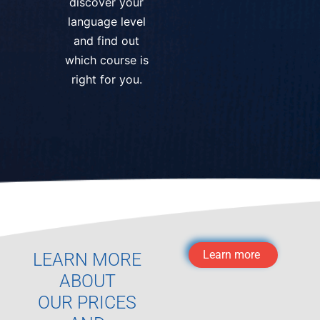
discover your
language level
and find out
which course is
right for you.
Learn more
LEARN MORE
ABOUT
OUR PRICES