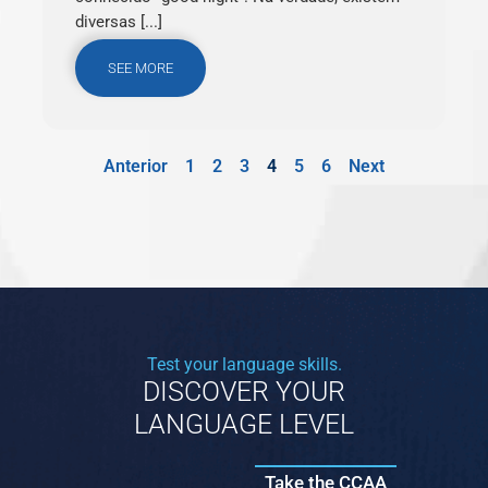
diversas [...]
SEE MORE
Anterior
1
2
3
4
5
6
Next
Test your language skills.
DISCOVER YOUR
LANGUAGE LEVEL
Take the CCAA