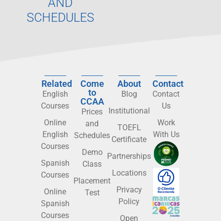
AND
SCHEDULES
Related
Come
About
Contact
to
English
Blog
Contact
CCAA
Courses
Us
Institutional
Prices
Online
Work
and
TOEFL
English
With Us
Schedules
Certificate
Courses
Demo
Partnerships
Spanish
Class
Locations
Courses
Placement
Privacy
Online
Test
Policy
Spanish
Courses
Open