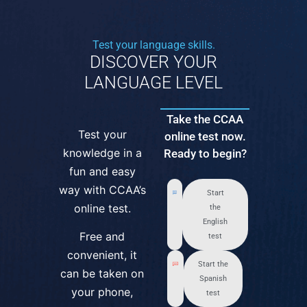
Test your language skills.
DISCOVER YOUR
LANGUAGE LEVEL
Take the CCAA
Test your
online test now.
knowledge in a
Ready to begin?
fun and easy
way with CCAA’s
Start
online test.
the
English
Free and
test
convenient, it
Start the
can be taken on
Spanish
your phone,
test