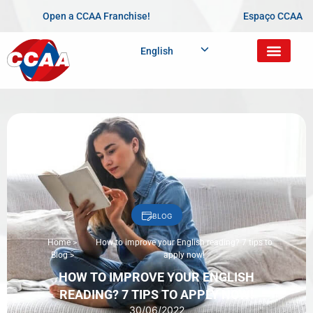
Open a CCAA Franchise!
Espaço CCAA
English
BLOG
Home
>
How to improve your English reading? 7 tips to
Blog
>
apply now!
HOW TO IMPROVE YOUR ENGLISH
READING? 7 TIPS TO APPLY NOW!
30/06/2022