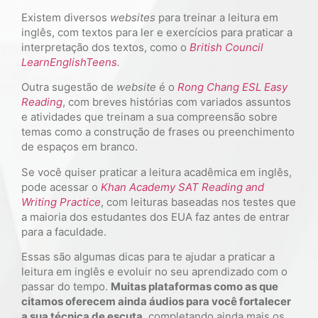
Existem diversos
websites
para treinar a leitura em
inglês, com textos para ler e exercícios para praticar a
interpretação dos textos, como o
British Council
LearnEnglishTeens
.
Outra sugestão de
website
é o
Rong Chang ESL Easy
Reading
, com breves histórias com variados assuntos
e atividades que treinam a sua compreensão sobre
temas como a construção de frases ou preenchimento
de espaços em branco.
Se você quiser praticar a leitura acadêmica em inglês,
pode acessar o
Khan Academy SAT Reading and
Writing Practice
, com leituras baseadas nos testes que
a maioria dos estudantes dos EUA faz antes de entrar
para a faculdade.
Essas são algumas dicas para te ajudar a praticar a
leitura em inglês e evoluir no seu aprendizado com o
passar do tempo.
Muitas plataformas como as que
citamos oferecem ainda áudios para você fortalecer
a sua técnica de escuta
, completando ainda mais os