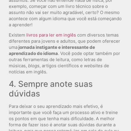
assuntos. Se você não entende nada de física, por
exemplo, começar com um livro técnico sobre o
assunto não vai ser muito agradável, certo? O mesmo
acontece com algum idioma que você está começando
a aprender!
Existem
livros para ler em inglês
com diversos temas
diferentes para jovens e adultos, que podem oferecer
uma
jornada instigante e interessante de
aprendizado do idioma
. Você pode optar também por
outras ferramentas de leitura, como letras de
músicas,
blogs
, artigos científicos e
websites
de
notícias em inglês.
4. Sempre anote suas
dúvidas
Para deixar o seu aprendizado mais efetivo, é
importante que você faça um processo ativo e treine
os pontos em que tenha mais dificuldade. A melhor
forma de fazer isso é anotar suas dúvidas durante a
leitura, para que possa retomá-las em sala de aula ou