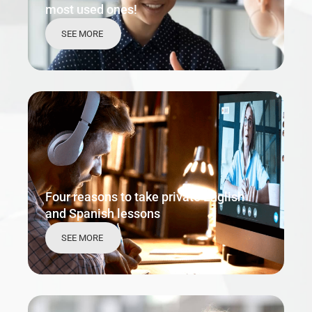
most used ones!
SEE MORE
Four reasons to take private English
and Spanish lessons
SEE MORE