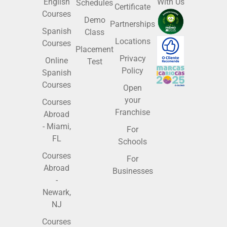
English
With Us
Schedules
Certificate
Courses
Demo
Partnerships
Spanish
Class
Locations
Courses
Placement
Privacy
Online
Test
Policy
Spanish
Courses
Open
your
Courses
Franchise
Abroad
- Miami,
For
FL
Schools
Courses
For
Abroad
Businesses
-
Newark,
NJ
Courses