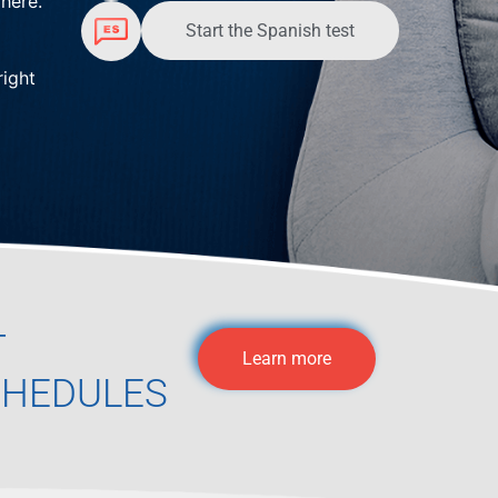
here.
Start the Spanish test
right
T
Learn more
CHEDULES