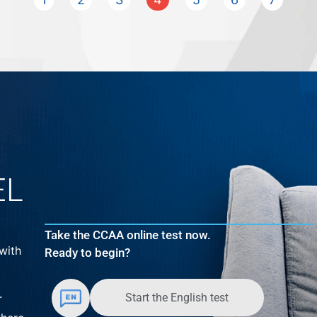
EL
Take the CCAA online test now.
with
Ready to begin?
Start the English test
r