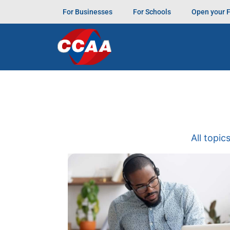
For Businesses
For Schools
Open your 
All topic