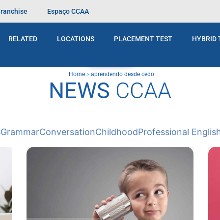
Franchise
Espaço CCAA
RELATED
LOCATIONS
PLACEMENT TEST
HYBRID 
BLOG
Home
>
aprendendo desde cedo
NEWS
CCAA
s
Grammar
Conversation
Childhood
Professional Englis