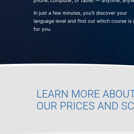
phone, computer, or tablet — anytime, anyw
In just a few minutes, you’ll discover your
language level and find out which course is 
for you.
LEARN MORE ABOU
OUR PRICES AND S