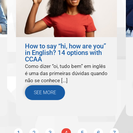
How to say “hi, how are you”
in English? 14 options with
CCAA
Como dizer “oi, tudo bem” em inglês
é uma das primeiras dúvidas quando
não se conhece [...]
SEE MORE
1
2
3
4
5
6
7