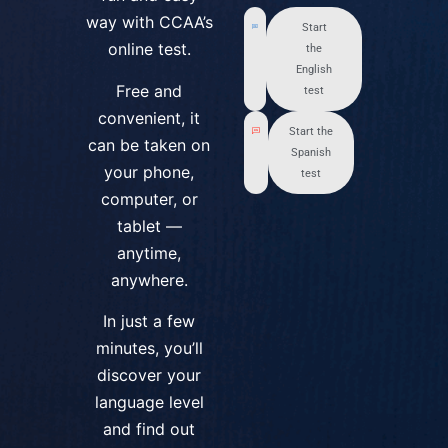
way with CCAA’s
Start
online test.
the
English
Free and
test
convenient, it
Start the
can be taken on
Spanish
your phone,
test
computer, or
tablet —
anytime,
anywhere.
In just a few
minutes, you’ll
discover your
language level
and find out