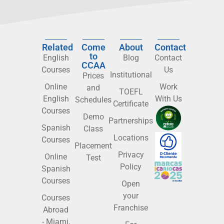
Related
Come
About
Contact
to
English
Blog
Contact
CCAA
Courses
Us
Institutional
Prices
Online
Work
and
TOEFL
English
With Us
Schedules
Certificate
Courses
Demo
Partnerships
Spanish
Class
Locations
Courses
Placement
Privacy
Online
Test
Policy
Spanish
Courses
Open
your
Courses
Franchise
Abroad
- Miami,