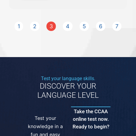
1
2
3
4
5
6
7
Test your language skills.
DISCOVER YOUR
LANGUAGE LEVEL
Take the CCAA
Test your
online test now.
knowledge in a
Ready to begin?
fun and easy