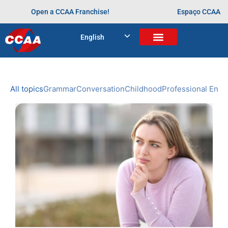
Open a CCAA Franchise!
Espaço CCAA
BLOG
English
Home
>
inglês
NEWS
CCAA
All topics
Grammar
Conversation
Childhood
Professional Engl