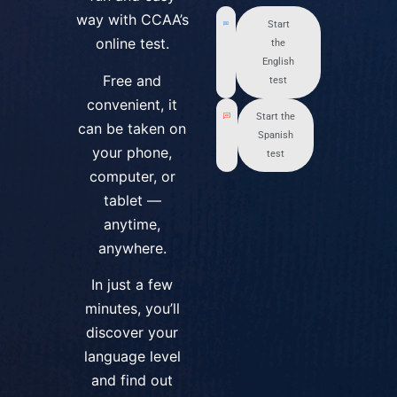
way with CCAA’s
Start
online test.
the
English
Free and
test
convenient, it
Start the
can be taken on
Spanish
your phone,
test
computer, or
tablet —
anytime,
anywhere.
In just a few
minutes, you’ll
discover your
language level
and find out