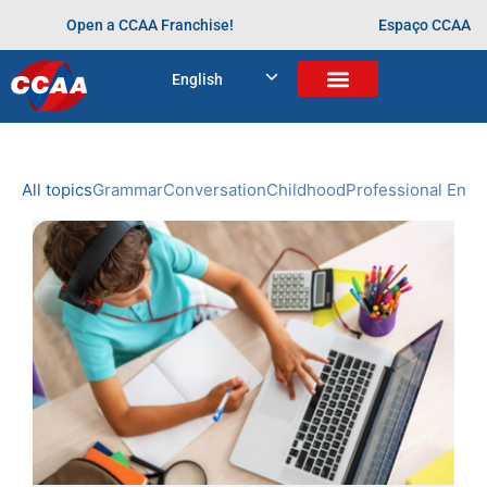
Open a CCAA Franchise!
Espaço CCAA
BLOG
English
Home
>
viagem internacional
NEWS
CCAA
All topics
Grammar
Conversation
Childhood
Professional Engl