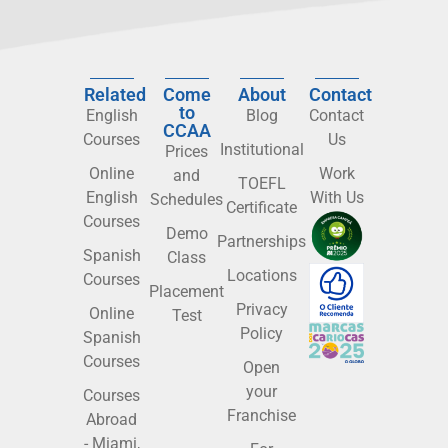
Related
Come
About
Contact
to
English
Blog
Contact
CCAA
Courses
Us
Institutional
Prices
Online
Work
and
TOEFL
English
With Us
Schedules
Certificate
Courses
Demo
Partnerships
Spanish
Class
Locations
Courses
Placement
Privacy
Online
Test
Policy
Spanish
Courses
Open
your
Courses
Franchise
Abroad
- Miami,