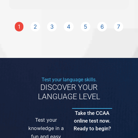
1
2
3
4
5
6
7
Test your language skills.
DISCOVER YOUR
LANGUAGE LEVEL
Take the CCAA
Test your
online test now.
knowledge in a
Ready to begin?
fun and easy