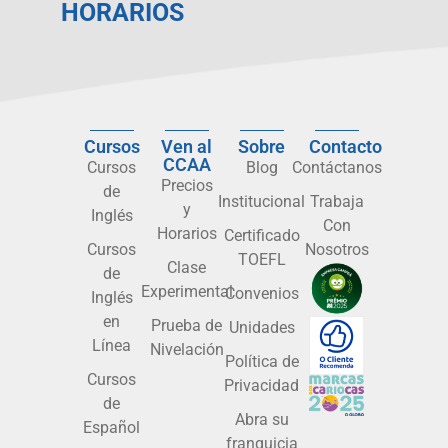
HORARIOS
Cursos
Ven al
Sobre
Contacto
CCAA
Cursos
Blog
Contáctanos
Precios
de
Institucional
Trabaja
y
Inglés
Con
Horarios
Certificado
Cursos
Nosotros
TOEFL
Clase
de
Experimental
Convenios
Inglés
en
Prueba de
Unidades
Línea
Nivelación
Política de
Cursos
Privacidad
de
Abra su
Español
franquicia