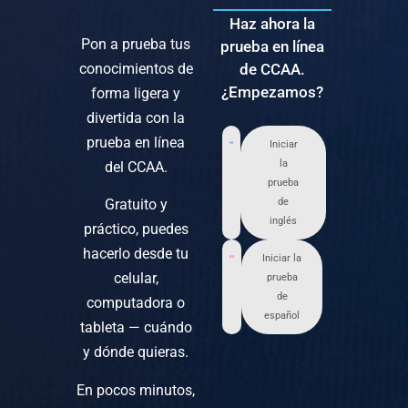
Haz ahora la
Pon a prueba tus
prueba en línea
conocimientos de
de CCAA.
¿Empezamos?
forma ligera y
divertida con la
prueba en línea
Iniciar
la
del CCAA.
prueba
Gratuito y
de
inglés
práctico, puedes
hacerlo desde tu
Iniciar la
celular,
prueba
de
computadora o
español
tableta — cuándo
y dónde quieras.
En pocos minutos,