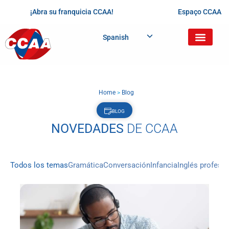
¡Abra su franquicia CCAA!
Espaço CCAA
Spanish
Home
>
Blog
BLOG
NOVEDADES
DE CCAA
Todos los temas
Gramática
Conversación
Infancia
Inglés profesio