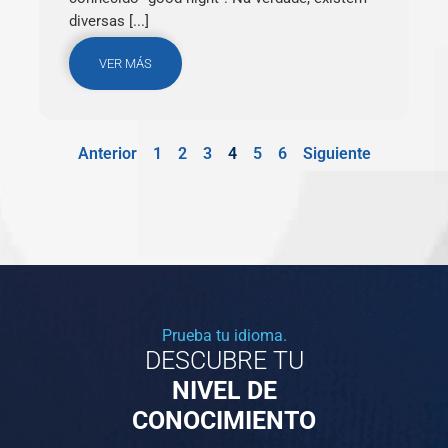
diversas [...]
VER MÁS
Anterior
1
2
3
4
5
6
Siguiente
Prueba tu idioma.
DESCUBRE TU
NIVEL DE
CONOCIMIENTO