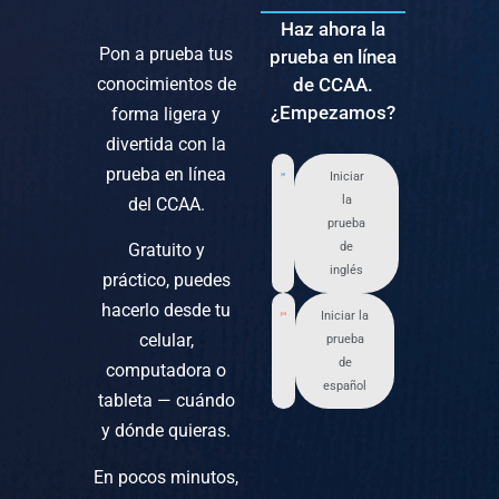
Haz ahora la
Pon a prueba tus
prueba en línea
conocimientos de
de CCAA.
¿Empezamos?
forma ligera y
divertida con la
prueba en línea
Iniciar
la
del CCAA.
prueba
Gratuito y
de
inglés
práctico, puedes
hacerlo desde tu
Iniciar la
celular,
prueba
de
computadora o
español
tableta — cuándo
y dónde quieras.
En pocos minutos,