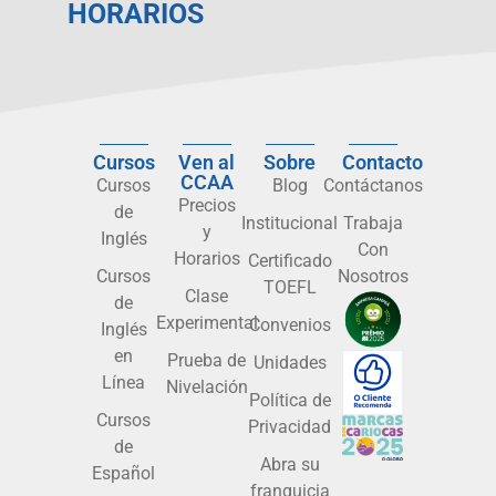
HORARIOS
Cursos
Ven al
Sobre
Contacto
CCAA
Cursos
Blog
Contáctanos
Precios
de
Institucional
Trabaja
y
Inglés
Con
Horarios
Certificado
Cursos
Nosotros
TOEFL
Clase
de
Experimental
Convenios
Inglés
en
Prueba de
Unidades
Línea
Nivelación
Política de
Cursos
Privacidad
de
Abra su
Español
franquicia