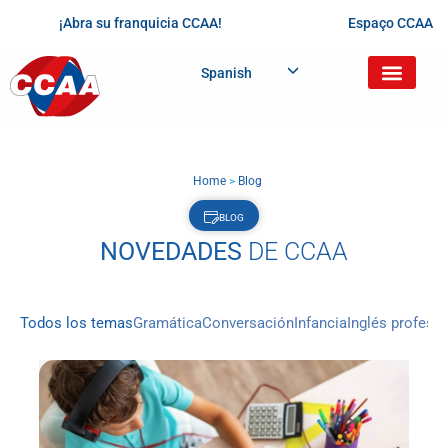
¡Abra su franquicia CCAA!
Espaço CCAA
Spanish
Home
>
Blog
BLOG
NOVEDADES
DE CCAA
Todos los temas
Gramática
Conversación
Infancia
Inglés profesio