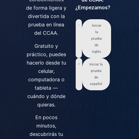
¿Empezamos?
de forma ligera y
divertida con la
prueba en línea
Iniciar
del CCAA.
la
prueba
Gratuito y
de
inglés
práctico, puedes
hacerlo desde tu
Iniciar la
celular,
prueba
de
computadora o
español
tableta —
cuándo y dónde
quieras.
En pocos
minutos,
descubrirás tu