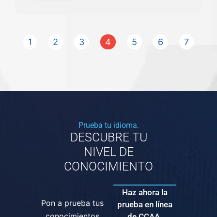
1
2
3
4
5
6
7
Prueba tu idioma.
DESCUBRE TU
NIVEL DE
CONOCIMIENTO
Haz ahora la
Pon a prueba tus
prueba en línea
conocimientos
de CCAA.