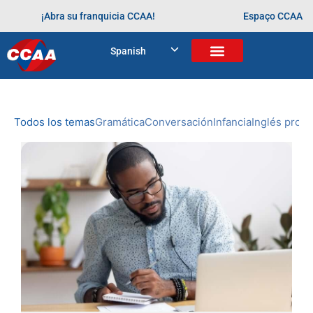
¡Abra su franquicia CCAA!
Espaço CCAA
BLOG
Spanish
Home
>
aprendendo desde cedo
NOVEDADES
DE CCAA
Todos los temas
Gramática
Conversación
Infancia
Inglés profe