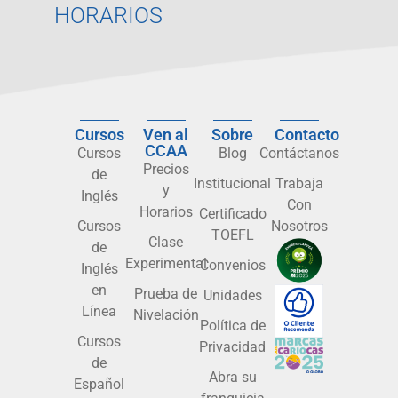
HORARIOS
Cursos
Ven al
Sobre
Contacto
CCAA
Cursos
Blog
Contáctanos
Precios
de
Institucional
Trabaja
y
Inglés
Con
Horarios
Certificado
Cursos
Nosotros
TOEFL
Clase
de
Experimental
Convenios
Inglés
en
Prueba de
Unidades
Línea
Nivelación
Política de
Cursos
Privacidad
de
Abra su
Español