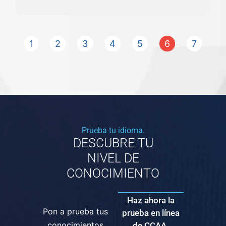
1
2
3
4
5
6
7
Prueba tu idioma.
DESCUBRE TU
NIVEL DE
CONOCIMIENTO
Haz ahora la
Pon a prueba tus
prueba en línea
conocimientos
de CCAA.