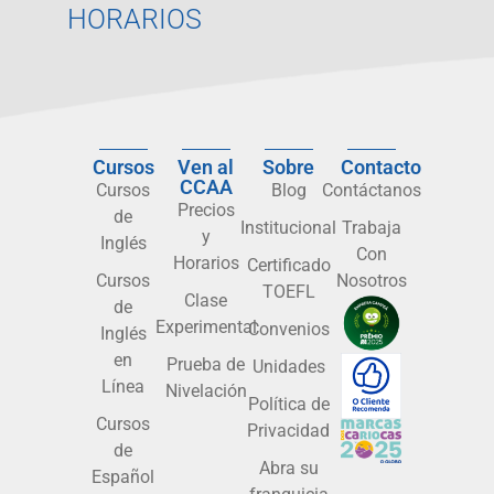
HORARIOS
Cursos
Ven al
Sobre
Contacto
CCAA
Cursos
Blog
Contáctanos
Precios
de
Institucional
Trabaja
y
Inglés
Con
Horarios
Certificado
Cursos
Nosotros
TOEFL
Clase
de
Experimental
Convenios
Inglés
en
Prueba de
Unidades
Línea
Nivelación
Política de
Cursos
Privacidad
de
Abra su
Español