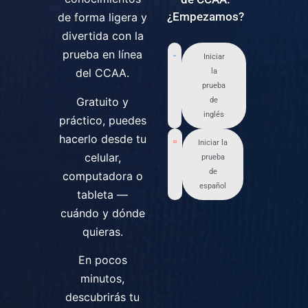
¿Empezamos?
de forma ligera y
divertida con la
prueba en línea
Iniciar
del CCAA.
la
prueba
Gratuito y
de
inglés
práctico, puedes
hacerlo desde tu
Iniciar la
celular,
prueba
de
computadora o
español
tableta —
cuándo y dónde
quieras.
En pocos
minutos,
descubrirás tu