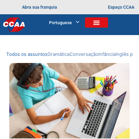
Abra sua franquia
Espaço CCAA
BLOG
Portuguese
Home
>
aprendendo desde cedo
NOVIDADES
DO CCAA
Todos os assuntos
Gramática
Conversação
Infância
Inglês prof