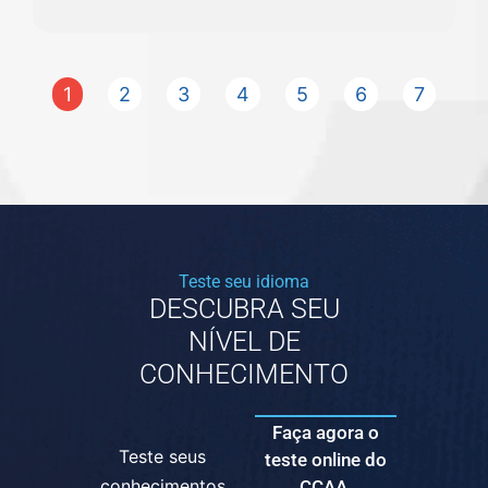
1
2
3
4
5
6
7
Teste seu idioma
DESCUBRA SEU
NÍVEL DE
CONHECIMENTO
Faça agora o
Teste seus
teste online do
conhecimentos
CCAA.