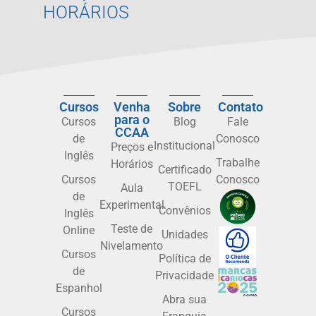
HORÁRIOS
Cursos
Venha
Sobre
Contato
para o
Cursos
Blog
Fale
CCAA
de
Conosco
Institucional
Preços e
Inglês
Trabalhe
Horários
Certificado
Cursos
Conosco
TOEFL
Aula
de
Experimental
Convênios
Inglês
Teste de
Online
Unidades
Nivelamento
Cursos
Política de
de
Privacidade
Espanhol
Abra sua
Cursos