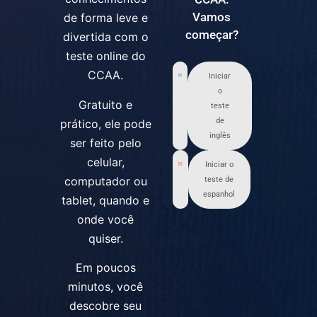
Vamos
de forma leve e
começar?
divertida com o
teste online do
CCAA.
Iniciar
o
Gratuito e
teste
de
prático, ele pode
inglês
ser feito pelo
celular,
Iniciar o
computador ou
teste de
espanhol
tablet, quando e
onde você
quiser.
Em poucos
minutos, você
descobre seu