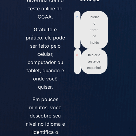
divertida com o
teste online do
CCAA.
Iniciar
o
Gratuito e
teste
de
prático, ele pode
inglês
ser feito pelo
celular,
Iniciar o
computador ou
teste de
espanhol
tablet, quando e
onde você
quiser.
Em poucos
minutos, você
descobre seu
nível no idioma e
identifica o