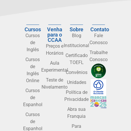
Cursos
Venha
Sobre
Contato
para o
Cursos
Blog
Fale
CCAA
de
Conosco
Institucional
Preços e
Inglês
Trabalhe
Horários
Certificado
Cursos
Conosco
TOEFL
Aula
de
Experimental
Convênios
Inglês
Teste de
Online
Unidades
Nivelamento
Cursos
Política de
de
Privacidade
Espanhol
Abra sua
Cursos
Franquia
de
Para
Espanhol