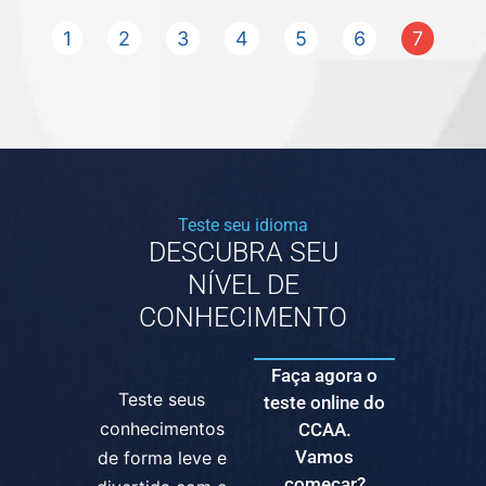
1
2
3
4
5
6
7
Teste seu idioma
DESCUBRA SEU
NÍVEL DE
CONHECIMENTO
Faça agora o
Teste seus
teste online do
conhecimentos
CCAA.
Vamos
de forma leve e
começar?