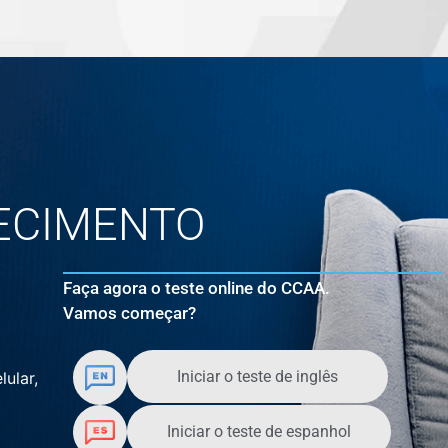
ECIMENTO
Faça agora o teste online do CCAA.
Vamos começar?
Iniciar o teste de inglês
lular,
Iniciar o teste de espanhol