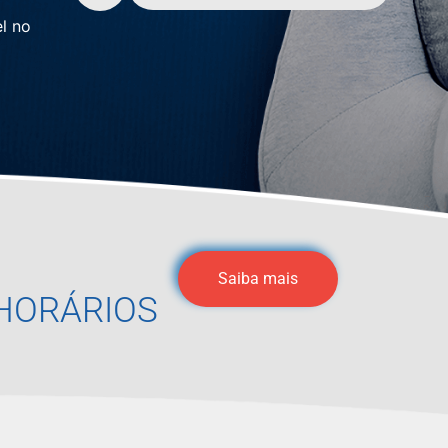
l no
Saiba mais
HORÁRIOS