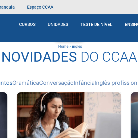
Franquia
Espaço CCAA
CURSOS
UNIDADES
TESTE DE NÍVEL
ENSIN
BLOG
Home
>
inglês
NOVIDADES
DO CCAA
untos
Gramática
Conversação
Infância
Inglês profission