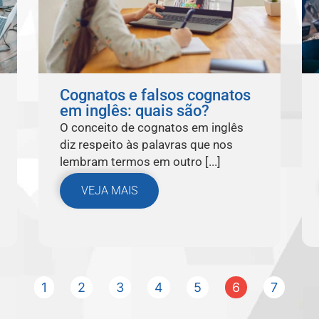
Cognatos e falsos cognatos
em inglês: quais são?
O conceito de cognatos em inglês
diz respeito às palavras que nos
lembram termos em outro [...]
VEJA MAIS
1
2
3
4
5
6
7