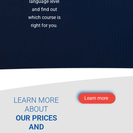
language level
and find out
which course is
right for you.
Learn more
LEARN MORE
ABOUT
OUR PRICES
AND