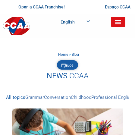
Open a CCAA Franchise!
Espaço CCAA
English
Home
>
Blog
BLOG
NEWS
CCAA
All topics
Grammar
Conversation
Childhood
Professional English
D