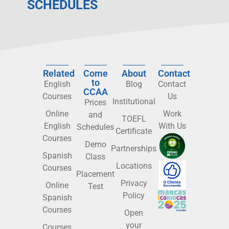
SCHEDULES
Related
Come
About
Contact
to
English
Blog
Contact
CCAA
Courses
Us
Institutional
Prices
Online
Work
and
TOEFL
English
With Us
Schedules
Certificate
Courses
Demo
Partnerships
Spanish
Class
Locations
Courses
Placement
Privacy
Online
Test
Policy
Spanish
Courses
Open
your
Courses