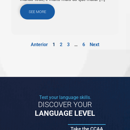
SEE MORE
Anterior
1
2
3
…
6
Next
Test your language skills.
DISCOVER YOUR
LANGUAGE LEVEL
Take the CCAA