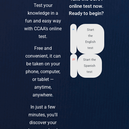
Test your
online test now.
knowledge in a
Ready to begin?
fun and easy way
with CCAA’s online
Start
test.
the
English
Free and
test
convenient, it can
Start the
be taken on your
Spanish
phone, computer,
test
or tablet —
anytime,
anywhere.
In just a few
minutes, you’ll
discover your