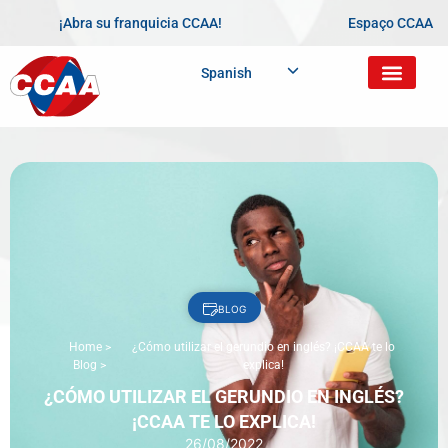
¡Abra su franquicia CCAA!
Espaço CCAA
Spanish
BLOG
Home
>
¿Cómo utilizar el gerundio en inglés? ¡CCAA te lo
Blog
>
explica!
¿CÓMO UTILIZAR EL GERUNDIO EN INGLÉS?
¡CCAA TE LO EXPLICA!
26/08/2022