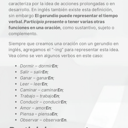
caracteriza por la idea de acciones prolongadas o en
desarrollo. En inglés también existe esta definición,
sin embargo
El gerundio puede representar el tiempo
verbal.
Participio presente
o tener varias otras
funciones en una oración
, como sustantivo, sujeto o
complemento.
Siempre que creamos una oración con un gerundio en
inglés, agregamos el “-ing” para representar esta idea.
Vea cómo se ven algunos verbos en este caso:
Dormir – dormir
En
;
Salir – salir
En
;
Ganar – ganar
En
;
Leer – leer
En
;
Caminar – caminar
En
;
Trabajo – trabajo
En
;
Conducir – conducir
En
;
Amor – amor
En
;
Piensa – piensa
En
;
Observar – observar
En
.