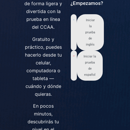
¿Empezamos?
de forma ligera y
divertida con la
prueba en línea
Iniciar
del CCAA.
la
prueba
Gratuito y
de
inglés
práctico, puedes
hacerlo desde tu
Iniciar la
celular,
prueba
de
computadora o
español
tableta —
cuándo y dónde
quieras.
En pocos
minutos,
descubrirás tu
nivel en el