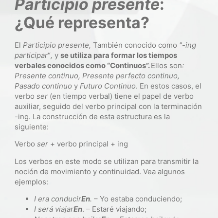
Participio presente
:
¿Qué representa?
El
Participio presente,
También conocido como
"-ing
participar
“
,
y
se utiliza para formar los tiempos
verbales conocidos como “Continuos”.
Ellos son
:
Presente continuo, Presente perfecto continuo,
Pasado continuo
y
Futuro Continuo
. En estos casos, el
verbo
ser
(en tiempo verbal) tiene el papel de verbo
auxiliar, seguido del verbo principal con la terminación
-ing. La construcción de esta estructura es la
siguiente:
Verbo
ser
+ verbo principal + ing
Los verbos en este modo se utilizan para transmitir la
noción de movimiento y continuidad. Vea algunos
ejemplos:
I
era
conducir
En
.
– Yo estaba conduciendo;
I
será
viajar
En
. – Estaré viajando;