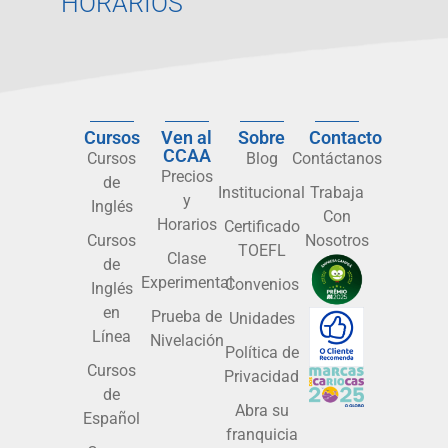
HORARIOS
Cursos
Ven al
Sobre
Contacto
CCAA
Cursos
Blog
Contáctanos
Precios
de
Institucional
Trabaja
y
Inglés
Con
Horarios
Certificado
Cursos
Nosotros
TOEFL
Clase
de
Experimental
Convenios
Inglés
en
Prueba de
Unidades
Línea
Nivelación
Política de
Cursos
Privacidad
de
Abra su
Español
franquicia