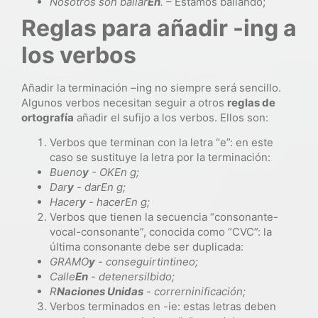
Nosotros
son
bailar
En
.
– Estamos bailando;
Reglas para añadir -ing a
los verbos
Añadir la terminación –ing no siempre será sencillo.
Algunos verbos necesitan seguir a otros
reglas de
ortografía
añadir el sufijo a los verbos. Ellos son:
Verbos que terminan con la letra “e”: en este
caso se sustituye la letra por la terminación:
Bueno
y
- OK
En g;
Dar
y
- dar
En g;
Hacer
y
- hacer
En g;
Verbos que tienen la secuencia “consonante-
vocal-consonante”, conocida como “CVC”: la
última consonante debe ser duplicada:
GRAMO
y
- conseguir
tintineo;
Calle
En
- detener
silbido;
R
Naciones Unidas
- correr
ninificación;
Verbos terminados en -ie: estas letras deben