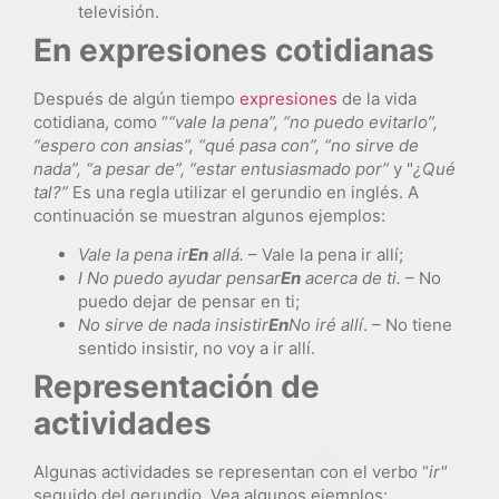
televisión.
En expresiones cotidianas
Después de algún tiempo
expresiones
de la vida
cotidiana, como “
“vale la pena”, “no puedo evitarlo”,
“espero con ansias”, “qué pasa con”, “no sirve de
nada”, “a pesar de”, “estar entusiasmado por”
y "
¿Qué
tal?”
Es una regla utilizar el gerundio en inglés. A
continuación se muestran algunos ejemplos:
Vale la pena
ir
En
allá.
– Vale la pena ir allí;
I
No puedo ayudar
pensar
En
acerca de ti.
– No
puedo dejar de pensar en ti;
No sirve de nada
insistir
En
No iré allí
. – No tiene
sentido insistir, no voy a ir allí.
Representación de
actividades
Algunas actividades se representan con el verbo “
ir"
seguido del gerundio. Vea algunos ejemplos: