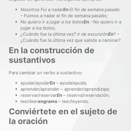
Nosotros
Fui a nadar
En
El fin de semana pasado.
– Fuimos a nadar el fin de semana pasado;
No quiero
ir a jugar a los bolos
En
.
-No quiero ir a
jugar a los bolos;
¿Cuándo fue la última vez?
ir de excursión
En
?
–
¿Cuándo fue la última vez que saliste a caminar?
En la construcción de
sustantivos
Para cambiar un verbo a sustantivo:
ayudar/ayudar
En
– ayuda/ayuda;
aprender/aprender
– aprender/aprendizaje;
reservar/reservar
En
– reserva/reservación;
leer/leer
en
gramo
– leer/leyendo.
Conviértete en el sujeto de
la oración