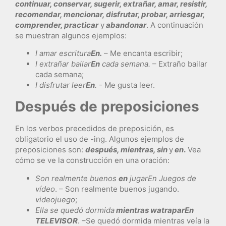
continuar, conservar, sugerir, extrañar, amar, resistir,
recomendar, mencionar, disfrutar, probar, arriesgar,
comprender, practicar
y
abandonar
. A continuación
se muestran algunos ejemplos:
I
amar
escritura
En.
– Me encanta escribir;
I
extrañar
bailar
En
cada semana.
– Extraño bailar
cada semana;
I
disfrutar
leer
En
.
- Me gusta leer.
Después de preposiciones
En los verbos precedidos de preposición, es
obligatorio el uso de -ing. Algunos ejemplos de
preposiciones son:
después, mientras, sin
y
en
.
Vea
cómo se ve la construcción en una oración:
Son realmente buenos
en
jugar
En
Juegos de
vídeo
. – Son realmente buenos jugando.
videojuego
;
Ella se quedó dormida
mientras w
atrapar
En
TELEVISOR
. –Se quedó dormida mientras veía la