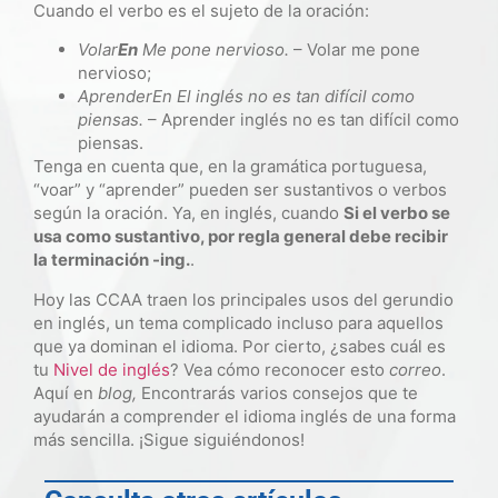
Cuando el verbo es el sujeto de la oración:
Volar
En
Me pone nervioso.
– Volar me pone
nervioso;
Aprender
En
El inglés no es tan difícil como
piensas.
– Aprender inglés no es tan difícil como
piensas.
Tenga en cuenta que, en la gramática portuguesa,
“voar” y “aprender” pueden ser sustantivos o verbos
según la oración. Ya, en inglés, cuando
Si el verbo se
usa como sustantivo, por regla general debe recibir
la terminación -ing.
.
Hoy las CCAA traen los principales usos del gerundio
en inglés, un tema complicado incluso para aquellos
que ya dominan el idioma. Por cierto, ¿sabes cuál es
tu
Nivel de inglés
? Vea cómo reconocer esto
correo
.
Aquí en
blog,
Encontrarás varios consejos que te
ayudarán a comprender el idioma inglés de una forma
más sencilla. ¡Sigue siguiéndonos!