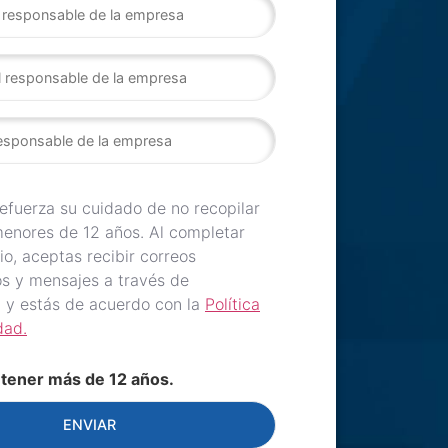
fuerza su cuidado de no recopilar
enores de 12 años. Al completar
io, aceptas recibir correos
os y mensajes a través de
 y estás de acuerdo con la
Política
dad.
tener más de 12 años.
ENVIAR