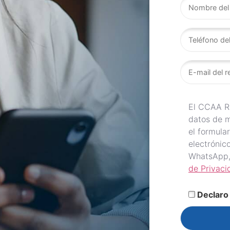
El CCAA Re
datos de m
el formular
electrónic
WhatsApp,
de Privaci
Declaro 