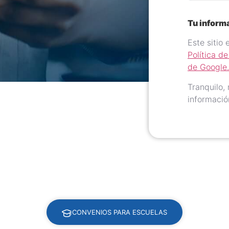
Tu inform
Este sitio
Política d
de Google.
Tranquilo,
informació
CONVENIOS PARA ESCUELAS