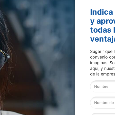
Indica
y apr
todas 
ventaj
Sugerir que 
convenio con
imaginas. S
aquí, y nues
de la empres