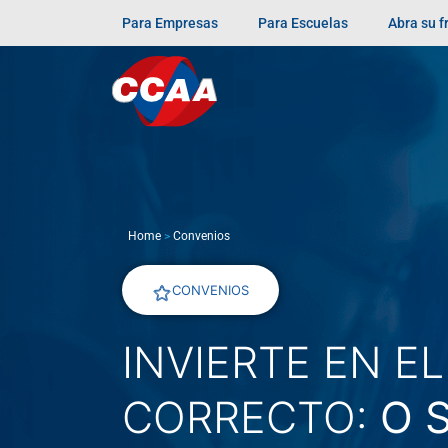
Para Empresas
Para Escuelas
Abra su 
Home
>
Convenios
CONVENIOS
INVIERTE EN E
CORRECTO:
O 