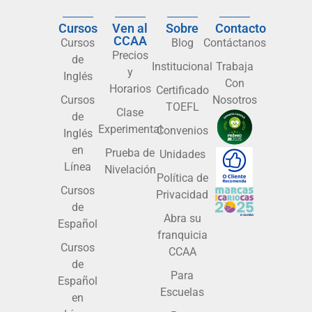
Cursos
Ven al
Sobre
Contacto
CCAA
Cursos
Blog
Contáctanos
Precios
de
Institucional
Trabaja
y
Inglés
Con
Horarios
Certificado
Cursos
Nosotros
TOEFL
Clase
de
Experimental
Convenios
Inglés
en
Prueba de
Unidades
Línea
Nivelación
Política de
Cursos
Privacidad
de
Abra su
Español
franquicia
Cursos
CCAA
de
Para
Español
Escuelas
en