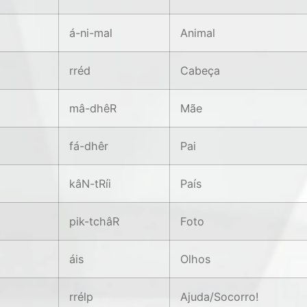
á-ni-mal
Animal
rréd
Cabeça
mâ-dhêR
Mãe
fá-dhêr
Pai
kâN-tRíi
País
pik-tchâR
Foto
áis
Olhos
rrélp
Ajuda/Socorro!