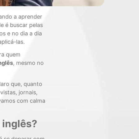
ando a aprender
e é buscar pelas
s e no dia a dia
plicá-las.
ara quem
nglês
, mesmo no
claro que, quanto
vistas, jornais,
s vamos com calma
 inglês?
rá se deparar com