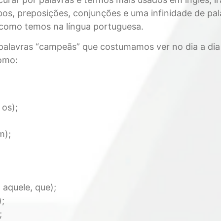
bos, preposições, conjunções e uma infinidade de pal
 como temos na língua portuguesa.
palavras “campeãs” que costumamos ver no dia a dia
como:
 os);
m);
 aquele, que);
;
;