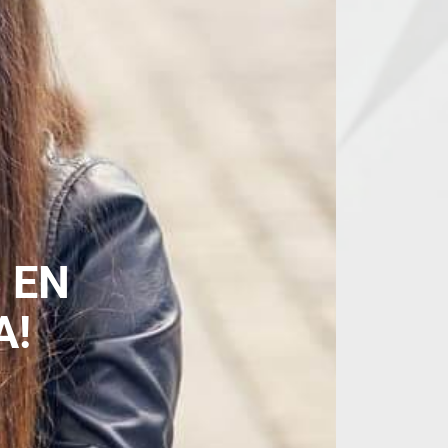
 EN
A!