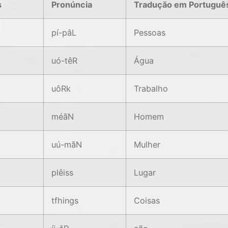
s
Pronúncia
Tradução em Portuguê
pí-pâL
Pessoas
uó-têR
Água
uôRk
Trabalho
méãN
Homem
uú-mãN
Mulher
plêiss
Lugar
tfhings
Coisas