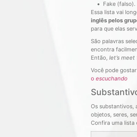
Fake (falso).
Essa lista vai lon
inglês pelos gru
para que elas ser
São palavras sel
encontra facilmen
Então,
let’s meet
Você pode gosta
o
escuchando
Substantiv
Os substantivos,
objetos, seres, s
Confira uma lista