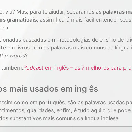
ge, viu? Mas, para te ajudar, separamos as
palavras m
pos gramaticais
, assim ficará mais fácil entender seus
vem.
ecionadas baseadas em metodologias de ensino de id
te em livros com as palavras mais comuns da língua 
 the words
?
r também:
Podcas
t em inglês – os 7 melhores para pra
os mais usados em inglês
 assim como em português, são as palavras usadas p
entimentos, qualidades, enfim, é tudo aquilo que pode
 dos substantivos mais comuns da língua inglesa.