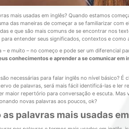
avras mais usadas em inglês? Quando estamos começ
ma das maneiras de começar a se familiarizar com el
adas e que são mais comuns de se encontrar nos texto
 para entender seus significados, contextos e como a
a – e muito – no começo e pode ser um diferencial p
seus conhecimentos e aprender a se comunicar em i
são necessárias para falar inglês no nível básico? É 
rvo de palavras, será mais fácil identificá-las e ler re
ter maior repertório para conversação e escuta. Ma
ionando novas palavras aos poucos, ok?
 as palavras mais usadas em
rar por palavras e termos mais usados em inglês, i