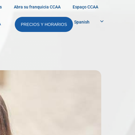
s
Abra su franquicia CCAA
Espaço CCAA
Spanish
A
PRECIOS Y HORARIOS