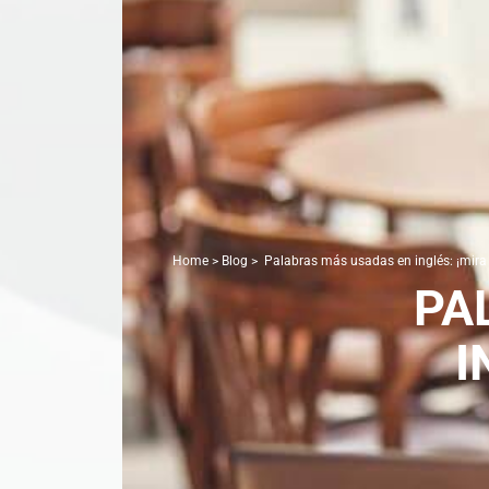
Home
>
Blog
>
Palabras más usadas en inglés: ¡mira l
PA
I