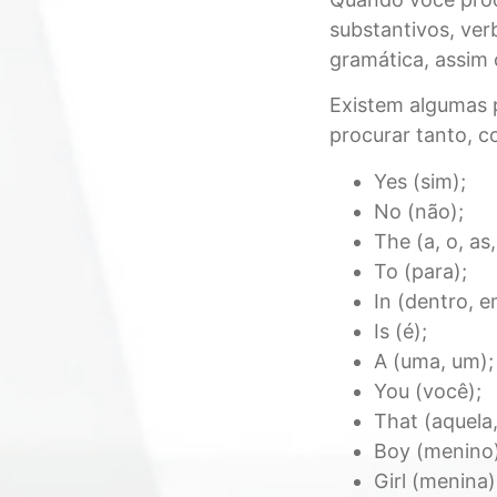
substantivos, ver
gramática, assim
Existem algumas 
procurar tanto, 
Yes (sim);
No (não);
The (a, o, as,
To (para);
In (dentro, e
Is (é);
A (uma, um);
You (você);
That (aquela,
Boy (menino)
Girl (menina)