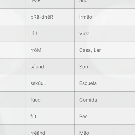
íi-âR
año
bRâ-dhêR
Irmão
láif
Vida
rrôM
Casa, Lar
sáund
Som
sskúuL
Escuela
fúud
Comida
fíit
Pés
rréând
Mão