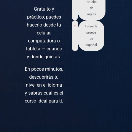
prueba
Gratuito y
de
inglés
práctico, puedes
hacerlo desde tu
Iniciar la
celular,
prueba
de
computadora o
español
tableta — cuándo
y dónde quieras.
En pocos minutos,
descubrirás tu
nivel en el idioma
y sabrás cuál es el
curso ideal para ti.