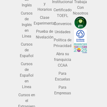
Institucional
Trabaja
y
Inglés
Con
Horarios
Certificado
Cursos
Nosotros
TOEFL
Clase
de
Experimental
Convenios
Inglés
en
Prueba de
Unidades
Línea
Nivelación
Política de
Cursos
Privacidad
de
Abra su
Español
franquicia
Cursos
CCAA
de
Para
Español
Escuelas
en
Línea
Para
Empresas
Cursos en
el
Extranjero