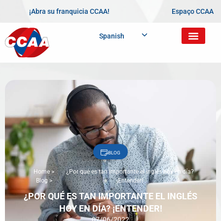
¡Abra su franquicia CCAA!
Espaço CCAA
Spanish
BLOG
Home
>
¿Por qué es tan importante el inglés hoy en día?
Blog
>
¡Entender!
¿POR QUÉ ES TAN IMPORTANTE EL INGLÉS
HOY EN DÍA? ¡ENTENDER!
07/06/2022