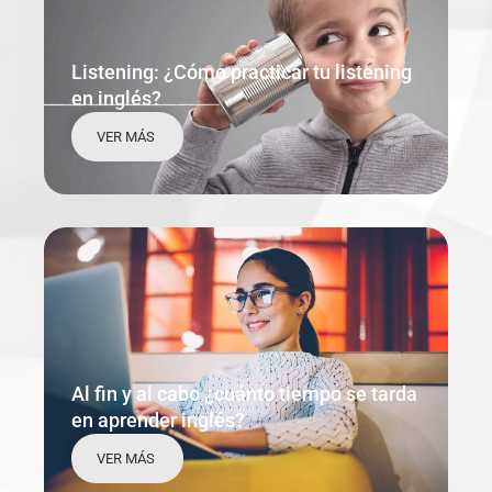
Listening: ¿Cómo practicar tu listening
en inglés?
VER MÁS
Al fin y al cabo ¿cuánto tiempo se tarda
en aprender inglés?
VER MÁS