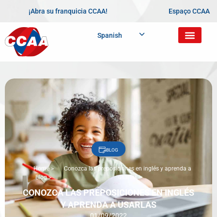
¡Abra su franquicia CCAA!
Espaço CCAA
Spanish
BLOG
Home
>
Conozca las preposiciones en inglés y aprenda a
Blog
>
usarlas
CONOZCA LAS PREPOSICIONES EN INGLÉS
Y APRENDA A USARLAS
01/09/2022