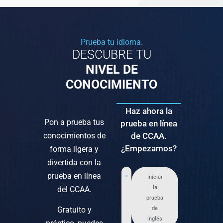
Prueba tu idioma.
DESCUBRE TU
NIVEL DE
CONOCIMIENTO
Haz ahora la
Pon a prueba tus
prueba en línea
conocimientos de
de CCAA.
¿Empezamos?
forma ligera y
divertida con la
prueba en línea
Iniciar
la
del CCAA.
prueba
Gratuito y
de
inglés