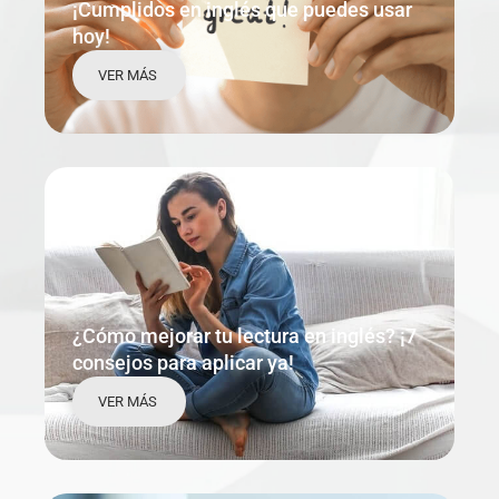
¡Cumplidos en inglés que puedes usar
hoy!
VER MÁS
¿Cómo mejorar tu lectura en inglés? ¡7
consejos para aplicar ya!
VER MÁS