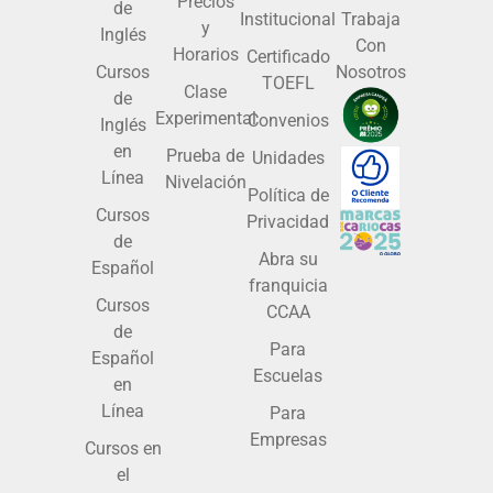
Precios
de
Institucional
Trabaja
y
Inglés
Con
Horarios
Certificado
Cursos
Nosotros
TOEFL
Clase
de
Experimental
Convenios
Inglés
en
Prueba de
Unidades
Línea
Nivelación
Política de
Cursos
Privacidad
de
Abra su
Español
franquicia
Cursos
CCAA
de
Para
Español
Escuelas
en
Línea
Para
Empresas
Cursos en
el