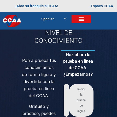
¡Abra su franquicia CCAA!
Espaço CCAA
Prueba tu idioma.
Spanish
DESCUBRE TU
NIVEL DE
CONOCIMIENTO
Haz ahora la
Pon a prueba tus
prueba en línea
conocimientos
de CCAA.
¿Empezamos?
de forma ligera y
divertida con la
prueba en línea
Iniciar
del CCAA.
la
prueba
Gratuito y
de
inglés
práctico, puedes