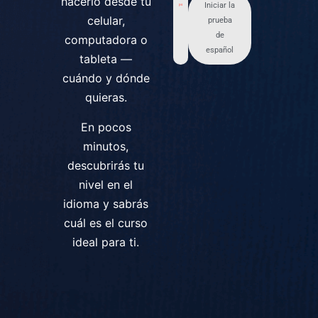
hacerlo desde tu
Iniciar la
celular,
prueba
de
computadora o
español
tableta —
cuándo y dónde
quieras.
En pocos
minutos,
descubrirás tu
nivel en el
idioma y sabrás
cuál es el curso
ideal para ti.