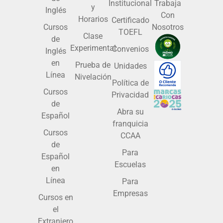
Institucional
Trabaja
y
Inglés
Con
Horarios
Certificado
Cursos
Nosotros
TOEFL
Clase
de
Experimental
Convenios
Inglés
en
Prueba de
Unidades
Línea
Nivelación
Política de
Cursos
Privacidad
de
Abra su
Español
franquicia
Cursos
CCAA
de
Para
Español
Escuelas
en
Línea
Para
Empresas
Cursos en
el
Extranjero