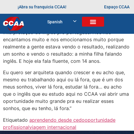
“Quando eu vi a Lívia falando inglês, assim, aos 10 anos
¡Abra su franquicia CCAA!
Espaço CCAA
de idade, mais precisamente, foi quando nós estávamos
na Disney, e eu e meu esposo, que não sabemos muito
Spanish
inglês e ela descrevendo pra gente, fazendo a
interpretação do inglês pro português. Nós nos
encantamos muito e nos emocionamos muito porque
realmente a gente estava vendo o resultado, realizando
um sonho e vendo o resultado: a minha filha falando
inglês. E hoje ela fala fluente, com 14 anos.
Eu quero ser arquiteta quando crescer e eu acho que,
mesmo eu trabalhando aqui ou lá fora, que é um dos
meus sonhos, viver lá fora, estudar lá fora… eu acho
que o inglês que eu estudo aqui no CCAA vai abrir uma
oportunidade muito grande pra eu realizar esses
sonhos, que eu tenho, lá fora.”
Etiquetado
aprendendo desde cedo
oportunidade
profissional
viagem internacional