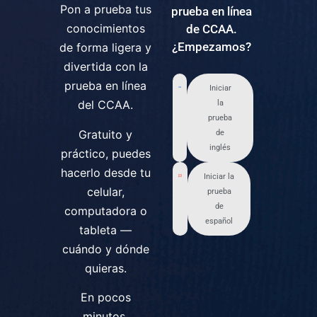
Pon a prueba tus
prueba en línea
conocimientos
de CCAA.
¿Empezamos?
de forma ligera y
divertida con la
prueba en línea
Iniciar
del CCAA.
la
prueba
Gratuito y
de
inglés
práctico, puedes
hacerlo desde tu
Iniciar la
celular,
prueba
de
computadora o
español
tableta —
cuándo y dónde
quieras.
En pocos
minutos,