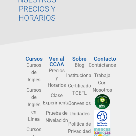
PRECIOS Y
HORARIOS
Cursos
Ven al
Sobre
Contacto
CCAA
Cursos
Blog
Contáctanos
Precios
de
Institucional
Trabaja
y
Inglés
Con
Horarios
Certificado
Cursos
Nosotros
TOEFL
Clase
de
Experimental
Convenios
Inglés
en
Prueba de
Unidades
Línea
Nivelación
Política de
Cursos
Privacidad