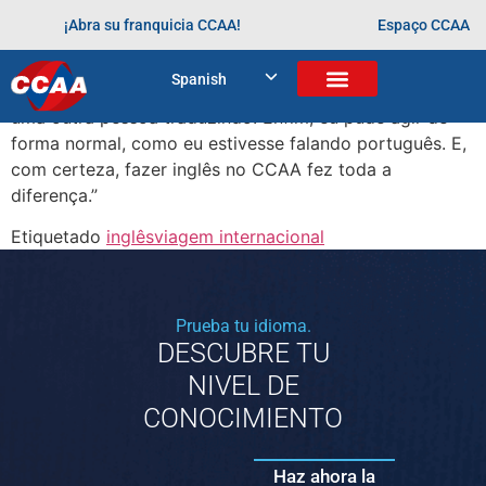
“Eu tive a oportunidade de viajar duas vezes para o
¡Abra su franquicia CCAA!
Espaço CCAA
exterior. Saber inglês, saber falar inglês com fluência foi
muito importante, foi um diferencial enorme porque me
Spanish
deu bastante independência. Não precisei ficar com
uma outra pessoa traduzindo. Enfim, eu pude agir de
forma normal, como eu estivesse falando português. E,
com certeza, fazer inglês no CCAA fez toda a
diferença.”
Etiquetado
inglês
viagem internacional
Prueba tu idioma.
DESCUBRE TU
NIVEL DE
CONOCIMIENTO
Haz ahora la