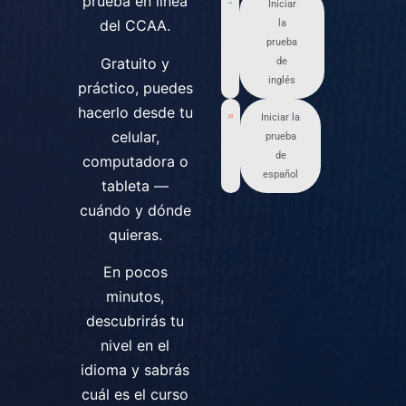
prueba en línea
Iniciar
del CCAA.
la
prueba
Gratuito y
de
inglés
práctico, puedes
hacerlo desde tu
Iniciar la
celular,
prueba
de
computadora o
español
tableta —
cuándo y dónde
quieras.
En pocos
minutos,
descubrirás tu
nivel en el
idioma y sabrás
cuál es el curso