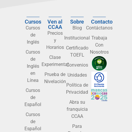
Cursos
Ven al
Sobre
Contacto
CCAA
Cursos
Blog
Contáctanos
Precios
de
Institucional
Trabaja
y
Inglés
Con
Horarios
Certificado
Cursos
Nosotros
TOEFL
Clase
de
Experimental
Convenios
Inglés
en
Prueba de
Unidades
Línea
Nivelación
Política de
Cursos
Privacidad
de
Abra su
Español
franquicia
Cursos
CCAA
de
Para
Español