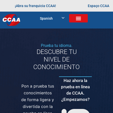
“No começo eu achei que as aulas
online
iam ser muito
¡Abra su franquicia CCAA!
Espaço CCAA
difícieis, só que eu fui fazendo e percebi que elas eram
muito divertidas.”
Spanish
Etiquetado
aprendendo desde cedo
aulas online
inglês
Prueba tu idioma.
DESCUBRE TU
NIVEL DE
CONOCIMIENTO
Haz ahora la
Pon a prueba tus
prueba en línea
conocimientos
de CCAA.
¿Empezamos?
de forma ligera y
divertida con la