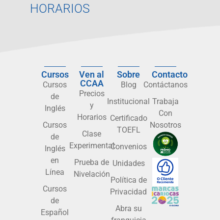
HORARIOS
Cursos
Ven al
Sobre
Contacto
CCAA
Cursos
Blog
Contáctanos
Precios
de
Institucional
Trabaja
y
Inglés
Con
Horarios
Certificado
Cursos
Nosotros
TOEFL
Clase
de
Experimental
Convenios
Inglés
en
Prueba de
Unidades
Línea
Nivelación
Política de
Cursos
Privacidad
de
Abra su
Español