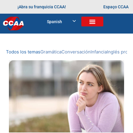
¡Abra su franquicia CCAA!
Espaço CCAA
BLOG
Spanish
Home
>
aprendendo desde cedo
NOVEDADES
DE CCAA
Todos los temas
Gramática
Conversación
Infancia
Inglés profe