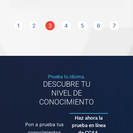
1
2
3
4
5
6
7
Prueba tu idioma.
DESCUBRE TU
NIVEL DE
CONOCIMIENTO
Haz ahora la
Pon a prueba tus
prueba en línea
conocimientos
de CCAA.