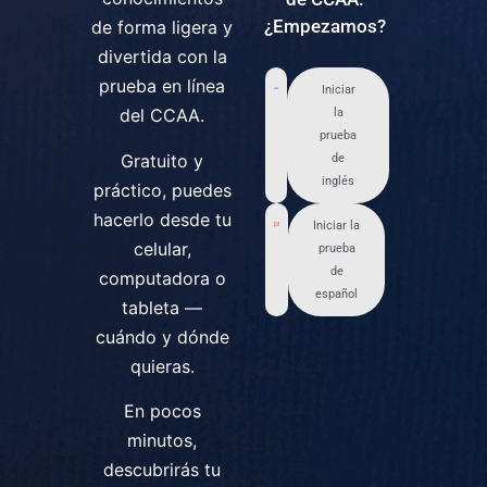
¿Empezamos?
de forma ligera y
divertida con la
prueba en línea
Iniciar
del CCAA.
la
prueba
Gratuito y
de
inglés
práctico, puedes
hacerlo desde tu
Iniciar la
celular,
prueba
de
computadora o
español
tableta —
cuándo y dónde
quieras.
En pocos
minutos,
descubrirás tu