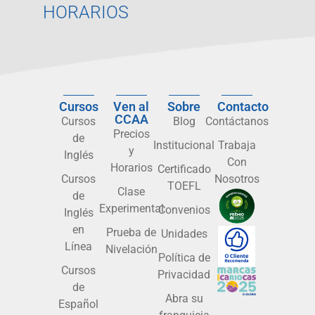
HORARIOS
Cursos
Ven al
Sobre
Contacto
CCAA
Cursos
Blog
Contáctanos
Precios
de
Institucional
Trabaja
y
Inglés
Con
Horarios
Certificado
Cursos
Nosotros
TOEFL
Clase
de
Experimental
Convenios
Inglés
en
Prueba de
Unidades
Línea
Nivelación
Política de
Cursos
Privacidad
de
Abra su
Español