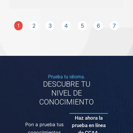
1
2
3
4
5
6
7
Prueba tu idioma.
DESCUBRE TU
NIVEL DE
CONOCIMIENTO
Haz ahora la
Pon a prueba tus
prueba en línea
conocimientos
de CCAA.