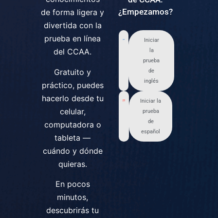
¿Empezamos?
de forma ligera y
divertida con la
prueba en línea
Iniciar
del CCAA.
la
prueba
Gratuito y
de
inglés
práctico, puedes
hacerlo desde tu
Iniciar la
celular,
prueba
de
computadora o
español
tableta —
cuándo y dónde
quieras.
En pocos
minutos,
descubrirás tu