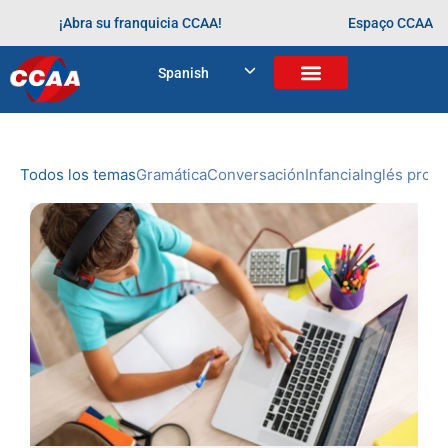
¡Abra su franquicia CCAA!
Espaço CCAA
BLOG
Spanish
Home
>
Oportunidade acadêmica
NOVEDADES
DE CCAA
Todos los temas
Gramática
Conversación
Infancia
Inglés profe