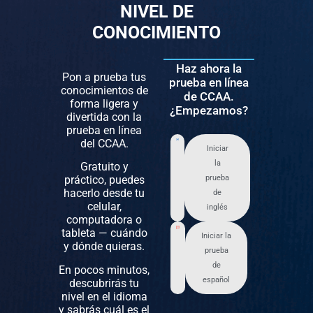
NIVEL DE
CONOCIMIENTO
Haz ahora la
Pon a prueba tus
prueba en línea
conocimientos de
de CCAA.
forma ligera y
¿Empezamos?
divertida con la
prueba en línea
del CCAA.
Iniciar
la
Gratuito y
práctico, puedes
prueba
hacerlo desde tu
de
celular,
inglés
computadora o
tableta — cuándo
Iniciar la
y dónde quieras.
prueba
de
En pocos minutos,
español
descubrirás tu
nivel en el idioma
y sabrás cuál es el