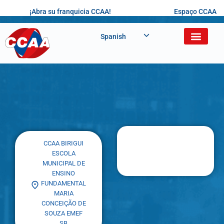
¡Abra su franquicia CCAA!
Espaço CCAA
Spanish
CCAA BIRIGUI
ESCOLA
MUNICIPAL DE
ENSINO
FUNDAMENTAL
MARIA
CONCEIÇÃO DE
SOUZA EMEF
SB