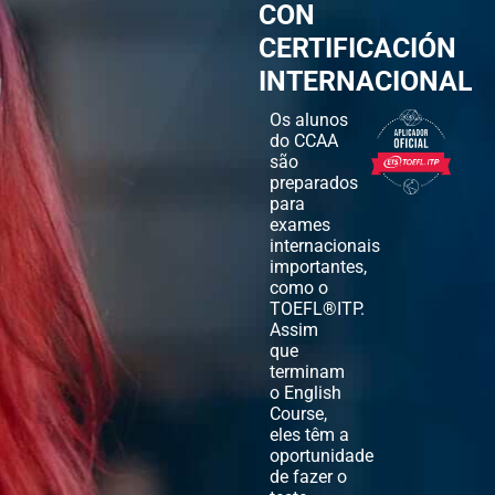
CON
CERTIFICACIÓN
INTERNACIONAL
Os alunos
do CCAA
são
preparados
para
exames
internacionais
importantes,
como o
TOEFL®ITP.
Assim
que
terminam
o English
Course,
eles têm a
oportunidade
de fazer o