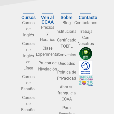
Cursos
Ven al
Sobre
Contacto
CCAA
Cursos
Blog
Contáctanos
Precios
de
Institucional
Trabaja
y
Inglés
Con
Horarios
Certificado
Cursos
Nosotros
TOEFL
Clase
de
Experimental
Convenios
Inglés
en
Prueba de
Unidades
Línea
Nivelación
Política de
Cursos
Privacidad
de
Abra su
Español
franquicia
Cursos
CCAA
de
Para
Español
Escuelas