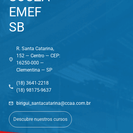
EMEF
SB
R. Santa Catarina,
152 — Centro — CEP:
16250-000 —
Clementina — SP
(18) 3641-2218
(18) 98175-9637
birigui_santacatarina@ccaa.com.br
Descubre nuestros cursos