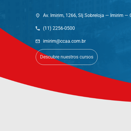
Av. Imirim, 1266, Slj Sobreloja — Imirim 
(11) 2256-0500
imirim@ccaa.com.br
Descubre nuestros cursos