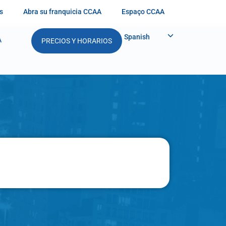
s
Abra su franquicia CCAA
Espaço CCAA
Spanish
A
PRECIOS Y HORARIOS