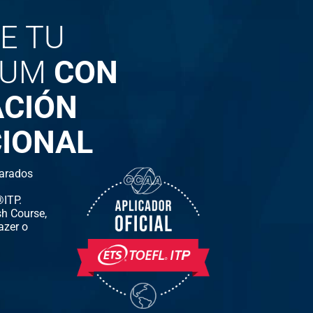
E TU
LUM
CON
ACIÓN
IONAL
arados
ITP.
h Course,
azer o