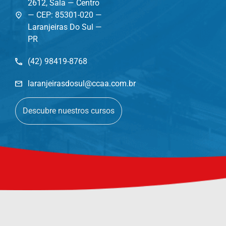
2612, Sala — Centro
— CEP: 85301-020 —
Laranjeiras Do Sul —
PR
(42) 98419-8768
laranjeirasdosul@ccaa.com.br
Descubre nuestros cursos