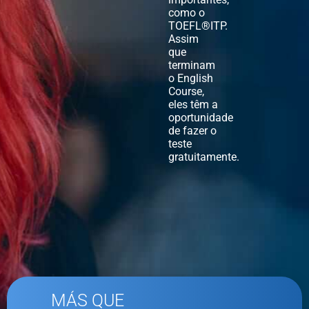
como o
TOEFL®ITP.
Assim
que
terminam
o English
Course,
eles têm a
oportunidade
de fazer o
teste
gratuitamente.
MÁS QUE