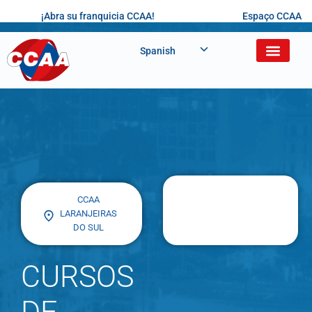
¡Abra su franquicia CCAA!
Espaço CCAA
Spanish
CCAA
LARANJEIRAS
DO SUL
CURSOS