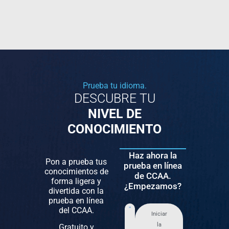
Prueba tu idioma.
DESCUBRE TU
NIVEL DE
CONOCIMIENTO
Haz ahora la
Pon a prueba tus
prueba en línea
conocimientos de
de CCAA.
forma ligera y
¿Empezamos?
divertida con la
prueba en línea
del CCAA.
Iniciar
la
Gratuito y