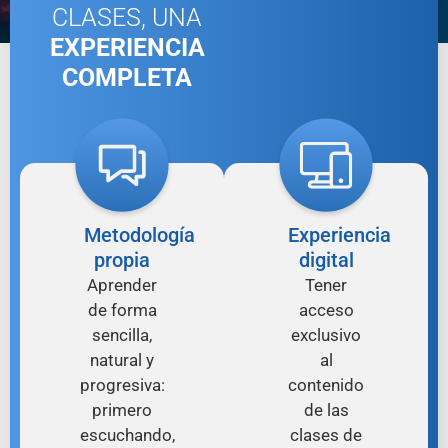
CLASES, UNA
EXPERIENCIA
COMPLETA
Metodología
Experiencia
propia
digital
Aprender
Tener
de forma
acceso
sencilla,
exclusivo
natural y
al
progresiva:
contenido
primero
de las
escuchando,
clases de