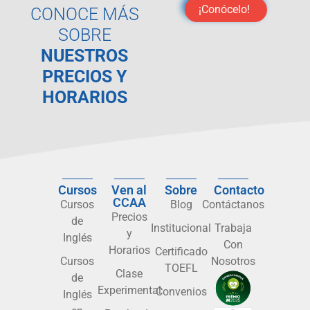
¡Conócelo!
CONOCE MÁS
SOBRE
NUESTROS
PRECIOS Y
HORARIOS
Cursos
Ven al
Sobre
Contacto
CCAA
Cursos
Blog
Contáctanos
Precios
de
Institucional
Trabaja
y
Inglés
Con
Horarios
Certificado
Cursos
Nosotros
TOEFL
Clase
de
Experimental
Convenios
Inglés