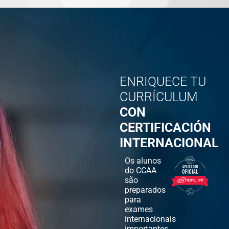
ENRIQUECE TU
CURRÍCULUM
CON
CERTIFICACIÓN
INTERNACIONAL
Os alunos
do CCAA
são
preparados
para
exames
internacionais
importantes,