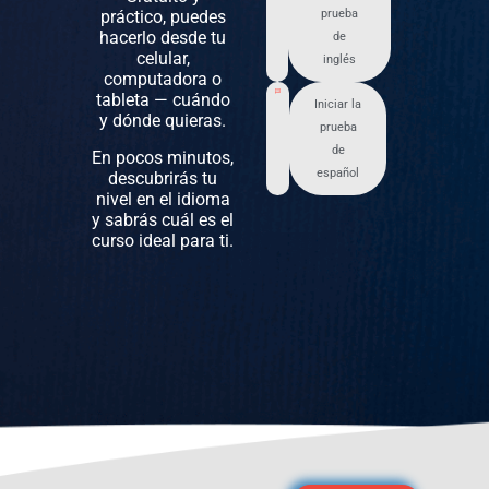
práctico, puedes
prueba
hacerlo desde tu
de
celular,
inglés
computadora o
tableta — cuándo
Iniciar la
y dónde quieras.
prueba
de
En pocos minutos,
español
descubrirás tu
nivel en el idioma
y sabrás cuál es el
curso ideal para ti.