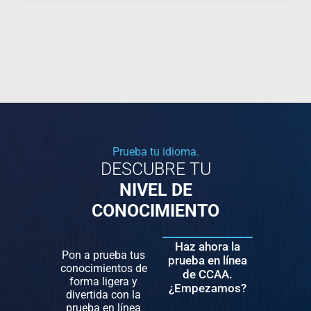
Prueba tu idioma.
DESCUBRE TU
NIVEL DE
CONOCIMIENTO
Haz ahora la
Pon a prueba tus
prueba en línea
conocimientos de
de CCAA.
forma ligera y
¿Empezamos?
divertida con la
prueba en línea