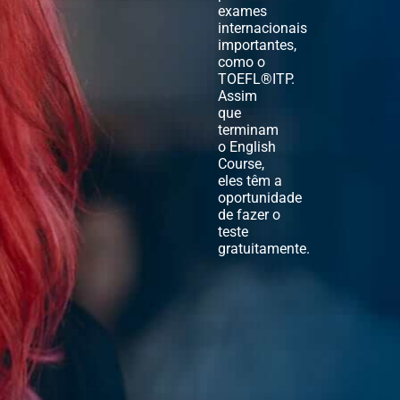
exames
internacionais
importantes,
como o
TOEFL®ITP.
Assim
que
terminam
o English
Course,
eles têm a
oportunidade
de fazer o
teste
gratuitamente.