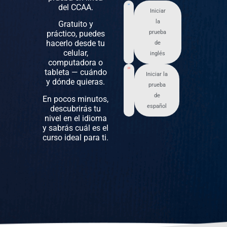
del CCAA.
Iniciar
la
Gratuito y
práctico, puedes
prueba
hacerlo desde tu
de
celular,
inglés
computadora o
tableta — cuándo
Iniciar la
y dónde quieras.
prueba
de
En pocos minutos,
español
descubrirás tu
nivel en el idioma
y sabrás cuál es el
curso ideal para ti.