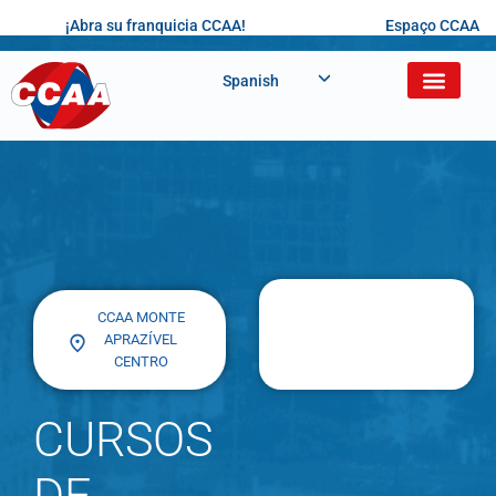
¡Abra su franquicia CCAA!
Espaço CCAA
Spanish
CCAA MONTE
APRAZÍVEL
CENTRO
CURSOS